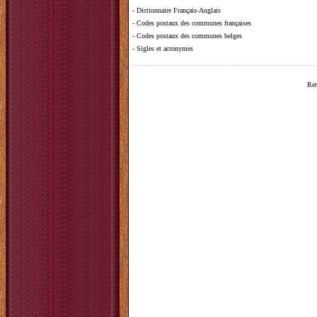
-
Dictionnaire Français-Anglais
-
Codes postaux des communes françaises
-
Codes postaux des communes belges
-
Sigles et acronymes
Ret