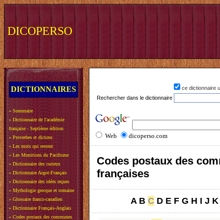
DICOPERSO
DICTIONNAIRES
ce dictionnaire
Rechercher dans le dictionnaire
»
Sommaire
»
Dictionnaire de l'académie
française - Septième édition
Web
dicoperso.com
»
Proverbes et dictons
»
Les mots qui restent
»
Les Munitions du Pacifisme
Codes postaux des co
»
Dictionnaire des curieux
françaises
»
Dictionnaire Argot-Français
»
Dictionnaire des idées reçues
»
Mythologie grecque et romaine
A
B
C
D
E
F
G
H
I
J
K
»
Glossaire franco-canadien
»
Dictionnaire Français-Anglais
»
Codes postaux des communes