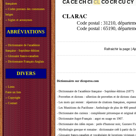
CA
CE
CH
CI
CL
CO
CR
CU
CY
françaises
»
Codes postaux des communes
CLARAC
belges
»
Sigles et acronymes
Code postal : 31210, dépa
Code postal : 65190, dépa
ABRÉVIATIONS
»
Dictionnaire de l'académie
Rafraichir la page
|
Aj
française - Septième édition
»
Glossaire franco-canadien
»
Dictionnaire Français-Anglais
DIVERS
Dictionnaires sur dicoperso.com
»
Liens
-
Dictionnaire de l'académie française - Septième édition (1877)
Faire un lien
-
Proverbes et dictons
: sélection de proverbes et de dictons clas
»
Copyright
-
Les mots qui restent
: répertoire de citations françaises, expres
»
Contact
-
Les Munitions du Pacifisme
: Anthologie de plus de 400 pensée
-
Dictionnaire des curieux
: complément pittoresque et original de
-
Dictionnaire Argot-Français
: argot en usage en 1907.
-
Dictionnaire des idées reçues
:
perle d'humour noir, Gustave Fla
-
Mythologie grecque et romaine
: dictionnaire créé à partir du 
-
Glossaire franco-canadien et vocabulaire de locutions vicieuses