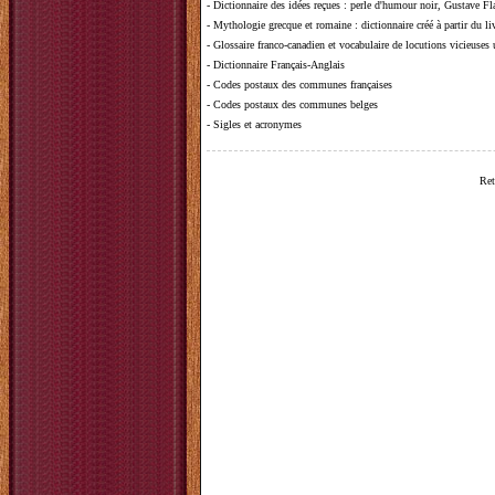
-
Dictionnaire des idées reçues
:
perle d'humour noir, Gustave Fla
-
Mythologie grecque et romaine
: dictionnaire créé à partir du 
-
Glossaire franco-canadien et vocabulaire de locutions vicieuses
-
Dictionnaire Français-Anglais
-
Codes postaux des communes françaises
-
Codes postaux des communes belges
-
Sigles et acronymes
Ret