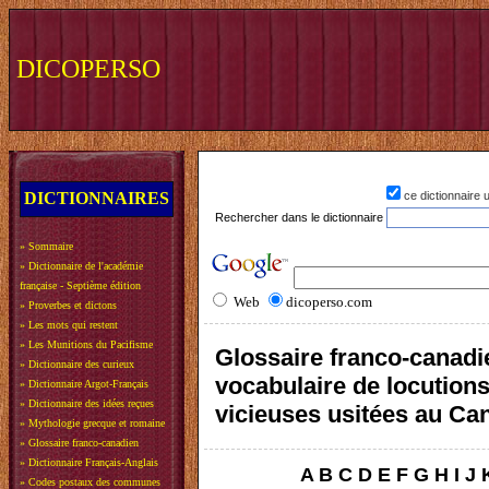
DICOPERSO
DICTIONNAIRES
ce dictionnaire
Rechercher dans le dictionnaire
»
Sommaire
»
Dictionnaire de l'académie
française - Septième édition
Web
dicoperso.com
»
Proverbes et dictons
»
Les mots qui restent
»
Les Munitions du Pacifisme
Glossaire franco-canadi
»
Dictionnaire des curieux
vocabulaire de locution
»
Dictionnaire Argot-Français
»
Dictionnaire des idées reçues
vicieuses usitées au Ca
»
Mythologie grecque et romaine
»
Glossaire franco-canadien
»
Dictionnaire Français-Anglais
A
B
C
D
E
F
G
H
I
J
»
Codes postaux des communes