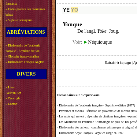
françaises
»
Codes postaux des communes
YE
YO
belges
»
Sigles et acronymes
Youque
De l'angl.
Yoke
. Joug.
ABRÉVIATIONS
Voir:
►
Néquiouque
»
Dictionnaire de l'académie
française - Septième édition
»
Glossaire franco-canadien
»
Dictionnaire Français-Anglais
Rafraichir la page
|
Aj
DIVERS
»
Liens
Faire un lien
Dictionnaires sur dicoperso.com
»
Copyright
»
Contact
-
Dictionnaire de l'académie française - Septième édition (1877)
-
Proverbes et dictons
: sélection de proverbes et de dictons clas
-
Les mots qui restent
: répertoire de citations françaises, expres
-
Les Munitions du Pacifisme
: Anthologie de plus de 400 pensée
-
Dictionnaire des curieux
: complément pittoresque et original de
-
Dictionnaire Argot-Français
: argot en usage en 1907.