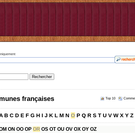
 uniquement
munes françaises
Top 10
Commen
A
B
C
D
E
F
G
H
I
J
K
L
M
N
O
P
Q
R
S
T
U
V
W
X
Y
Z
OM
ON
OO
OP
OR
OS
OT
OU
OV
OX
OY
OZ