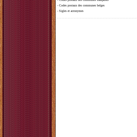
-
Codes postaux des communes belges
-
Sigles et acronymes