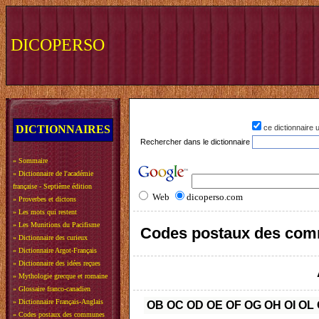
DICOPERSO
DICTIONNAIRES
ce dictionnaire
Rechercher dans le dictionnaire
»
Sommaire
»
Dictionnaire de l'académie
française - Septième édition
Web
dicoperso.com
»
Proverbes et dictons
»
Les mots qui restent
»
Les Munitions du Pacifisme
Codes postaux des com
»
Dictionnaire des curieux
»
Dictionnaire Argot-Français
»
Dictionnaire des idées reçues
»
Mythologie grecque et romaine
»
Glossaire franco-canadien
»
Dictionnaire Français-Anglais
OB
OC
OD
OE
OF
OG
OH
OI
OL
»
Codes postaux des communes