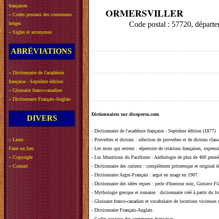
françaises
ORMERSVILLER
»
Codes postaux des communes
Code postal : 57720, dépa
belges
»
Sigles et acronymes
ABRÉVIATIONS
»
Dictionnaire de l'académie
française - Septième édition
»
Glossaire franco-canadien
»
Dictionnaire Français-Anglais
Dictionnaires sur dicoperso.com
DIVERS
-
Dictionnaire de l'académie française - Septième édition (1877)
»
Liens
-
Proverbes et dictons
: sélection de proverbes et de dictons clas
Faire un lien
-
Les mots qui restent
: répertoire de citations françaises, expres
»
Copyright
-
Les Munitions du Pacifisme
: Anthologie de plus de 400 pensée
»
Contact
-
Dictionnaire des curieux
: complément pittoresque et original de
-
Dictionnaire Argot-Français
: argot en usage en 1907.
-
Dictionnaire des idées reçues
:
perle d'humour noir, Gustave Fla
-
Mythologie grecque et romaine
: dictionnaire créé à partir du 
-
Glossaire franco-canadien et vocabulaire de locutions vicieuses
-
Dictionnaire Français-Anglais
-
Codes postaux des communes françaises