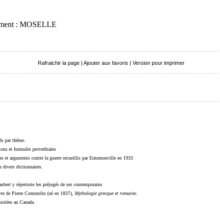
rtement : MOSELLE
Rafraichir la page
|
Ajouter aux favoris
|
Version pour imprimer
sés par thème.
sions et formules proverbiales
s et arguments contre la guerre recueillis par Ermenonville en 1933
 divers dictionnaires.
ubert y répertorie les préjugés de ses contemporains
livre de Pierre Commelin (né en 1837),
Mythologie grecque et romaine
.
 usitées au Canada