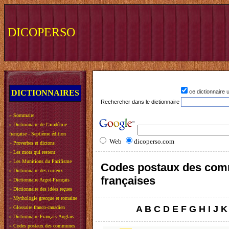
DICOPERSO
DICTIONNAIRES
ce dictionnaire
Rechercher dans le dictionnaire
»
Sommaire
»
Dictionnaire de l'académie
française - Septième édition
Web
dicoperso.com
»
Proverbes et dictons
»
Les mots qui restent
»
Les Munitions du Pacifisme
Codes postaux des co
»
Dictionnaire des curieux
françaises
»
Dictionnaire Argot-Français
»
Dictionnaire des idées reçues
»
Mythologie grecque et romaine
A
B
C
D
E
F
G
H
I
J
K
»
Glossaire franco-canadien
»
Dictionnaire Français-Anglais
»
Codes postaux des communes