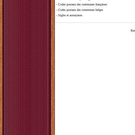
-
Codes postaux des communes françaises
-
Codes postaux des communes belges
-
Sigles et acronymes
Ret