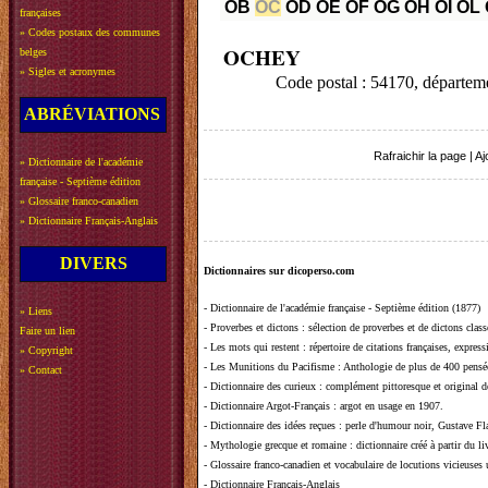
OB
OC
OD
OE
OF
OG
OH
OI
OL
françaises
»
Codes postaux des communes
OCHEY
belges
»
Sigles et acronymes
Code postal : 54170, dépa
ABRÉVIATIONS
Rafraichir la page
|
Aj
»
Dictionnaire de l'académie
française - Septième édition
»
Glossaire franco-canadien
»
Dictionnaire Français-Anglais
DIVERS
Dictionnaires sur dicoperso.com
-
Dictionnaire de l'académie française - Septième édition (1877)
»
Liens
-
Proverbes et dictons
: sélection de proverbes et de dictons clas
Faire un lien
-
Les mots qui restent
: répertoire de citations françaises, expres
»
Copyright
-
Les Munitions du Pacifisme
: Anthologie de plus de 400 pensée
»
Contact
-
Dictionnaire des curieux
: complément pittoresque et original de
-
Dictionnaire Argot-Français
: argot en usage en 1907.
-
Dictionnaire des idées reçues
:
perle d'humour noir, Gustave Fla
-
Mythologie grecque et romaine
: dictionnaire créé à partir du 
-
Glossaire franco-canadien et vocabulaire de locutions vicieuses
-
Dictionnaire Français-Anglais