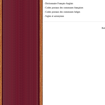
-
Dictionnaire Français-Anglais
-
Codes postaux des communes françaises
-
Codes postaux des communes belges
-
Sigles et acronymes
Ret