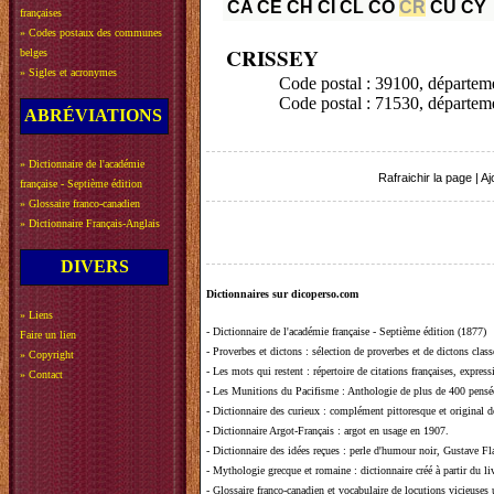
CA
CE
CH
CI
CL
CO
CR
CU
CY
françaises
»
Codes postaux des communes
CRISSEY
belges
»
Sigles et acronymes
Code postal : 39100, départe
Code postal : 71530, dépar
ABRÉVIATIONS
»
Dictionnaire de l'académie
Rafraichir la page
|
Aj
française - Septième édition
»
Glossaire franco-canadien
»
Dictionnaire Français-Anglais
DIVERS
Dictionnaires sur dicoperso.com
»
Liens
-
Dictionnaire de l'académie française - Septième édition (1877)
Faire un lien
-
Proverbes et dictons
: sélection de proverbes et de dictons clas
»
Copyright
-
Les mots qui restent
: répertoire de citations françaises, expres
»
Contact
-
Les Munitions du Pacifisme
: Anthologie de plus de 400 pensée
-
Dictionnaire des curieux
: complément pittoresque et original de
-
Dictionnaire Argot-Français
: argot en usage en 1907.
-
Dictionnaire des idées reçues
:
perle d'humour noir, Gustave Fla
-
Mythologie grecque et romaine
: dictionnaire créé à partir du 
-
Glossaire franco-canadien et vocabulaire de locutions vicieuses