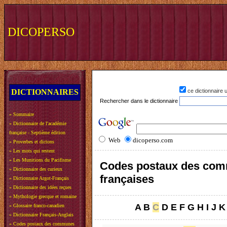
DICOPERSO
DICTIONNAIRES
ce dictionnaire
Rechercher dans le dictionnaire
»
Sommaire
»
Dictionnaire de l'académie
française - Septième édition
Web
dicoperso.com
»
Proverbes et dictons
»
Les mots qui restent
»
Les Munitions du Pacifisme
Codes postaux des co
»
Dictionnaire des curieux
françaises
»
Dictionnaire Argot-Français
»
Dictionnaire des idées reçues
»
Mythologie grecque et romaine
A
B
C
D
E
F
G
H
I
J
K
»
Glossaire franco-canadien
»
Dictionnaire Français-Anglais
»
Codes postaux des communes