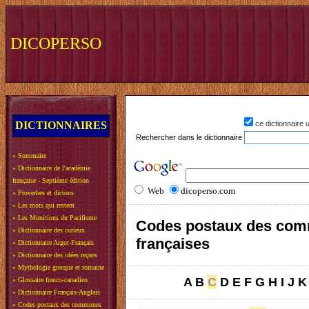
DICOPERSO
DICTIONNAIRES
ce dictionnaire
Rechercher dans le dictionnaire
»
Sommaire
»
Dictionnaire de l'académie
française - Septième édition
Web
dicoperso.com
»
Proverbes et dictons
»
Les mots qui restent
»
Les Munitions du Pacifisme
Codes postaux des co
»
Dictionnaire des curieux
françaises
»
Dictionnaire Argot-Français
»
Dictionnaire des idées reçues
»
Mythologie grecque et romaine
A
B
C
D
E
F
G
H
I
J
K
»
Glossaire franco-canadien
»
Dictionnaire Français-Anglais
»
Codes postaux des communes