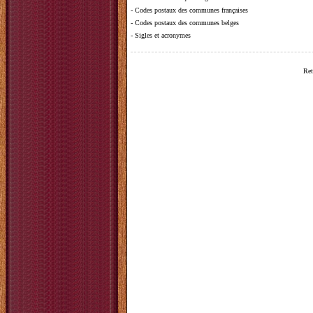
-
Codes postaux des communes françaises
-
Codes postaux des communes belges
-
Sigles et acronymes
Ret