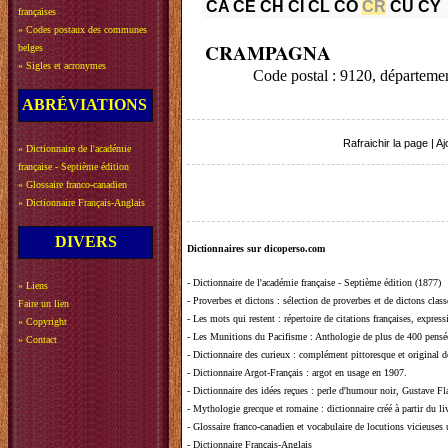
CA
CE
CH
CI
CL
CO
CR
CU
CY
françaises
»
Codes postaux des communes
CRAMPAGNA
belges
»
Sigles et acronymes
Code postal : 9120, départem
ABRÉVIATIONS
Rafraichir la page
|
Aj
»
Dictionnaire de l'académie
française - Septième édition
»
Glossaire franco-canadien
»
Dictionnaire Français-Anglais
DIVERS
Dictionnaires sur dicoperso.com
-
Dictionnaire de l'académie française - Septième édition (1877)
»
Liens
-
Proverbes et dictons
: sélection de proverbes et de dictons clas
Faire un lien
-
Les mots qui restent
: répertoire de citations françaises, expres
»
Copyright
-
Les Munitions du Pacifisme
: Anthologie de plus de 400 pensée
»
Contact
-
Dictionnaire des curieux
: complément pittoresque et original de
-
Dictionnaire Argot-Français
: argot en usage en 1907.
-
Dictionnaire des idées reçues
:
perle d'humour noir, Gustave Fla
-
Mythologie grecque et romaine
: dictionnaire créé à partir du 
-
Glossaire franco-canadien et vocabulaire de locutions vicieuses
-
Dictionnaire Français-Anglais