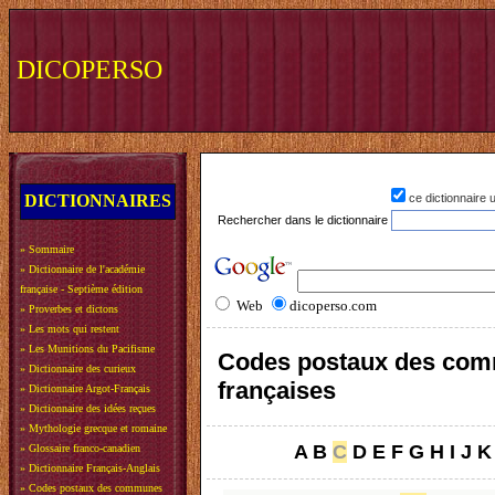
DICOPERSO
DICTIONNAIRES
ce dictionnaire
Rechercher dans le dictionnaire
»
Sommaire
»
Dictionnaire de l'académie
française - Septième édition
Web
dicoperso.com
»
Proverbes et dictons
»
Les mots qui restent
»
Les Munitions du Pacifisme
Codes postaux des co
»
Dictionnaire des curieux
françaises
»
Dictionnaire Argot-Français
»
Dictionnaire des idées reçues
»
Mythologie grecque et romaine
A
B
C
D
E
F
G
H
I
J
K
»
Glossaire franco-canadien
»
Dictionnaire Français-Anglais
»
Codes postaux des communes