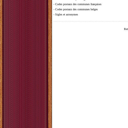
-
Codes postaux des communes françaises
-
Codes postaux des communes belges
-
Sigles et acronymes
Ret