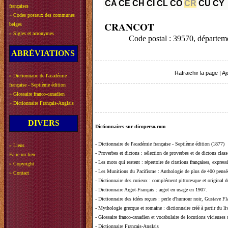
CA
CE
CH
CI
CL
CO
CR
CU
CY
françaises
»
Codes postaux des communes
CRANCOT
belges
»
Sigles et acronymes
Code postal : 39570, départe
ABRÉVIATIONS
Rafraichir la page
|
Aj
»
Dictionnaire de l'académie
française - Septième édition
»
Glossaire franco-canadien
»
Dictionnaire Français-Anglais
DIVERS
Dictionnaires sur dicoperso.com
-
Dictionnaire de l'académie française - Septième édition (1877)
»
Liens
-
Proverbes et dictons
: sélection de proverbes et de dictons clas
Faire un lien
-
Les mots qui restent
: répertoire de citations françaises, expres
»
Copyright
-
Les Munitions du Pacifisme
: Anthologie de plus de 400 pensée
»
Contact
-
Dictionnaire des curieux
: complément pittoresque et original de
-
Dictionnaire Argot-Français
: argot en usage en 1907.
-
Dictionnaire des idées reçues
:
perle d'humour noir, Gustave Fla
-
Mythologie grecque et romaine
: dictionnaire créé à partir du 
-
Glossaire franco-canadien et vocabulaire de locutions vicieuses
-
Dictionnaire Français-Anglais