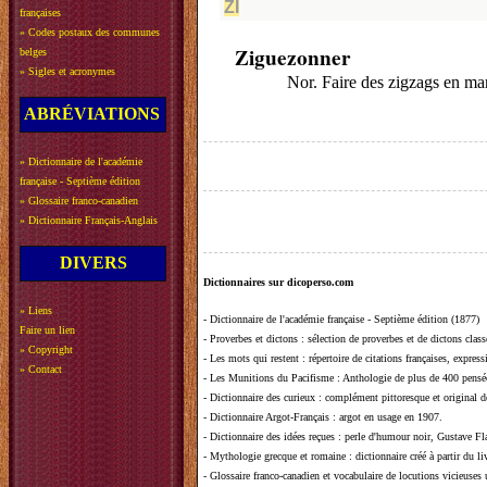
ZI
françaises
»
Codes postaux des communes
Ziguezonner
belges
»
Sigles et acronymes
Nor. Faire des zigzags en ma
ABRÉVIATIONS
»
Dictionnaire de l'académie
française - Septième édition
»
Glossaire franco-canadien
»
Dictionnaire Français-Anglais
DIVERS
Dictionnaires sur dicoperso.com
»
Liens
-
Dictionnaire de l'académie française - Septième édition (1877)
Faire un lien
-
Proverbes et dictons
: sélection de proverbes et de dictons clas
»
Copyright
-
Les mots qui restent
: répertoire de citations françaises, expres
»
Contact
-
Les Munitions du Pacifisme
: Anthologie de plus de 400 pensée
-
Dictionnaire des curieux
: complément pittoresque et original de
-
Dictionnaire Argot-Français
: argot en usage en 1907.
-
Dictionnaire des idées reçues
:
perle d'humour noir, Gustave Fla
-
Mythologie grecque et romaine
: dictionnaire créé à partir du 
-
Glossaire franco-canadien et vocabulaire de locutions vicieuses