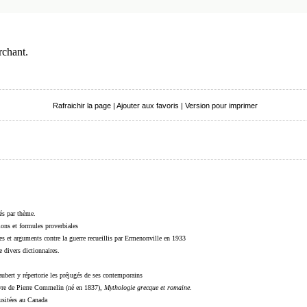
rchant.
Rafraichir la page
|
Ajouter aux favoris
|
Version pour imprimer
sés par thème.
sions et formules proverbiales
s et arguments contre la guerre recueillis par Ermenonville en 1933
 divers dictionnaires.
ubert y répertorie les préjugés de ses contemporains
livre de Pierre Commelin (né en 1837),
Mythologie grecque et romaine
.
 usitées au Canada