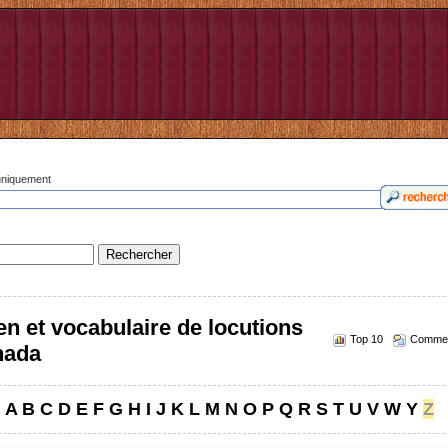
 uniquement
n et vocabulaire de locutions
Top 10
Commen
nada
A
B
C
D
E
F
G
H
I
J
K
L
M
N
O
P
Q
R
S
T
U
V
W
Y
Z