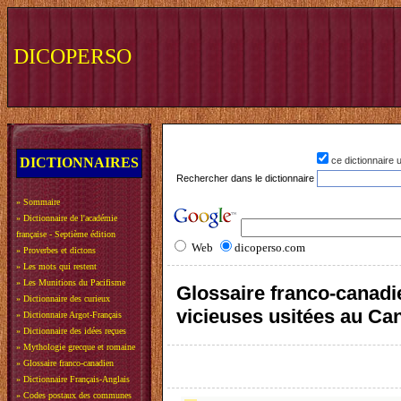
DICOPERSO
DICTIONNAIRES
ce dictionnaire
Rechercher dans le dictionnaire
»
Sommaire
»
Dictionnaire de l'académie
française - Septième édition
Web
dicoperso.com
»
Proverbes et dictons
»
Les mots qui restent
»
Les Munitions du Pacifisme
Glossaire franco-canadie
»
Dictionnaire des curieux
vicieuses usitées au Ca
»
Dictionnaire Argot-Français
»
Dictionnaire des idées reçues
»
Mythologie grecque et romaine
»
Glossaire franco-canadien
»
Dictionnaire Français-Anglais
»
Codes postaux des communes