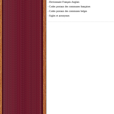
-
Dictionnaire Français-Anglais
-
Codes postaux des communes françaises
-
Codes postaux des communes belges
-
Sigles et acronymes