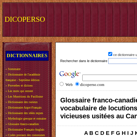
DICOPERSO
DICTIONNAIRES
ce dictionnaire
Rechercher dans le dictionnaire
»
Sommaire
»
Dictionnaire de l'académie
française - Septième édition
Web
dicoperso.com
»
Proverbes et dictons
»
Les mots qui restent
»
Les Munitions du Pacifisme
Glossaire franco-canadi
»
Dictionnaire des curieux
vocabulaire de locution
»
Dictionnaire Argot-Français
»
Dictionnaire des idées reçues
vicieuses usitées au Ca
»
Mythologie grecque et romaine
»
Glossaire franco-canadien
»
Dictionnaire Français-Anglais
A
B
C
D
E
F
G
H
I
J
»
Codes postaux des communes