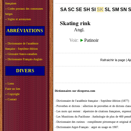
françaises
»
Codes postaux des communes
SA
SC
SE
SH
SI
SK
SL
SM
SN
belges
»
Sigles et acronymes
Skating rink
Angl.
ABRÉVIATIONS
Voir:
►
Patinoir
»
Dictionnaire de l'académie
française - Septième édition
»
Glossaire franco-canadien
»
Dictionnaire Français-Anglais
Rafraichir la page
|
Aj
DIVERS
»
Liens
Faire un lien
Dictionnaires sur dicoperso.com
»
Copyright
»
Contact
-
Dictionnaire de l'académie française - Septième édition (1877)
-
Proverbes et dictons
: sélection de proverbes et de dictons clas
-
Les mots qui restent
: répertoire de citations françaises, expres
-
Les Munitions du Pacifisme
: Anthologie de plus de 400 pensée
-
Dictionnaire des curieux
: complément pittoresque et original de
-
Dictionnaire Argot-Français
: argot en usage en 1907.