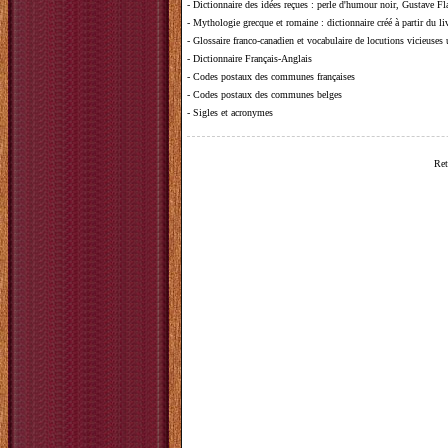
-
Dictionnaire des idées reçues
:
perle d'humour noir, Gustave Fla
-
Mythologie grecque et romaine
: dictionnaire créé à partir du 
-
Glossaire franco-canadien et vocabulaire de locutions vicieuses
-
Dictionnaire Français-Anglais
-
Codes postaux des communes françaises
-
Codes postaux des communes belges
-
Sigles et acronymes
Ret