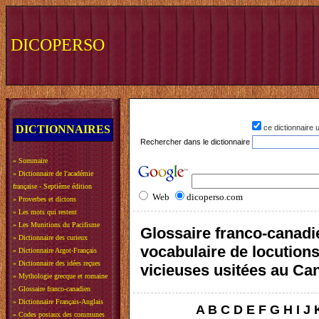
DICOPERSO
DICTIONNAIRES
ce dictionnaire
Rechercher dans le dictionnaire
»
Sommaire
»
Dictionnaire de l'académie
française - Septième édition
Web
dicoperso.com
»
Proverbes et dictons
»
Les mots qui restent
»
Les Munitions du Pacifisme
Glossaire franco-canadi
»
Dictionnaire des curieux
vocabulaire de locution
»
Dictionnaire Argot-Français
»
Dictionnaire des idées reçues
vicieuses usitées au Ca
»
Mythologie grecque et romaine
»
Glossaire franco-canadien
»
Dictionnaire Français-Anglais
A
B
C
D
E
F
G
H
I
J
»
Codes postaux des communes