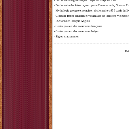
-
Dictionnaire Argot-Français
: argot en usage en 1907.
-
Dictionnaire des idées reçues
:
perle d'humour noir, Gustave Fla
-
Mythologie grecque et romaine
: dictionnaire créé à partir du 
-
Glossaire franco-canadien et vocabulaire de locutions vicieuses
-
Dictionnaire Français-Anglais
-
Codes postaux des communes françaises
-
Codes postaux des communes belges
-
Sigles et acronymes
Ret