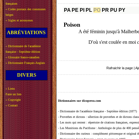
françaises
»
Codes postaux des communes
PA
PE
PI
PL
PO
PR
PU
PY
belges
»
Sigles et acronymes
Poison
A été féminin jusqu'à Malherbe
ABRÉVIATIONS
D'où s'est coulée en moi
»
Dictionnaire de l'académie
française - Septième édition
»
Glossaire franco-canadien
»
Dictionnaire Français-Anglais
Rafraichir la page
|
Aj
DIVERS
»
Liens
Faire un lien
»
Copyright
Dictionnaires sur dicoperso.com
»
Contact
-
Dictionnaire de l'académie française - Septième édition (1877)
-
Proverbes et dictons
: sélection de proverbes et de dictons clas
-
Les mots qui restent
: répertoire de citations françaises, expres
-
Les Munitions du Pacifisme
: Anthologie de plus de 400 pensée
-
Dictionnaire des curieux
: complément pittoresque et original de