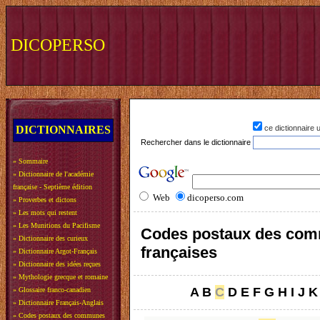
DICOPERSO
DICTIONNAIRES
ce dictionnaire
Rechercher dans le dictionnaire
»
Sommaire
»
Dictionnaire de l'académie
française - Septième édition
Web
dicoperso.com
»
Proverbes et dictons
»
Les mots qui restent
»
Les Munitions du Pacifisme
Codes postaux des co
»
Dictionnaire des curieux
françaises
»
Dictionnaire Argot-Français
»
Dictionnaire des idées reçues
»
Mythologie grecque et romaine
A
B
C
D
E
F
G
H
I
J
K
»
Glossaire franco-canadien
»
Dictionnaire Français-Anglais
»
Codes postaux des communes