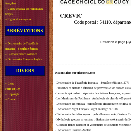
CA
CE
CH
CI
CL
CO
CR
CU
CY
françaises
»
Codes postaux des communes
CREVIC
belges
»
Sigles et acronymes
Code postal : 54110, dépa
ABRÉVIATIONS
Rafraichir la page
|
Aj
»
Dictionnaire de l'académie
française - Septième édition
»
Glossaire franco-canadien
»
Dictionnaire Français-Anglais
DIVERS
Dictionnaires sur dicoperso.com
-
Dictionnaire de l'académie française - Septième édition (1877)
»
Liens
-
Proverbes et dictons
: sélection de proverbes et de dictons clas
Faire un lien
-
Les mots qui restent
: répertoire de citations françaises, expres
»
Copyright
-
Les Munitions du Pacifisme
: Anthologie de plus de 400 pensée
»
Contact
-
Dictionnaire des curieux
: complément pittoresque et original de
-
Dictionnaire Argot-Français
: argot en usage en 1907.
-
Dictionnaire des idées reçues
:
perle d'humour noir, Gustave Fla
-
Mythologie grecque et romaine
: dictionnaire créé à partir du 
-
Glossaire franco-canadien et vocabulaire de locutions vicieuses
-
Dictionnaire Français-Anglais