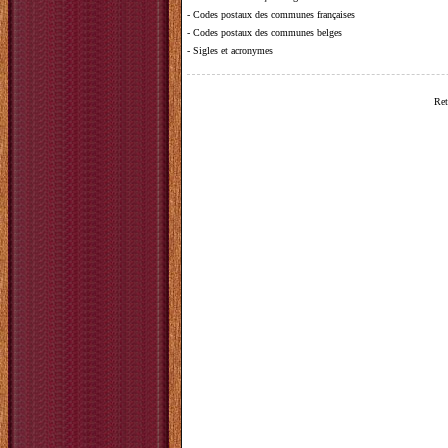
-
Codes postaux des communes françaises
-
Codes postaux des communes belges
-
Sigles et acronymes
Ret