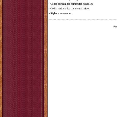
-
Codes postaux des communes françaises
-
Codes postaux des communes belges
-
Sigles et acronymes
Ret