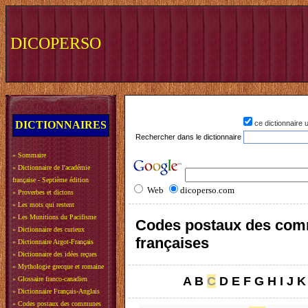
DICOPERSO
DICTIONNAIRES
ce dictionnaire
Rechercher dans le dictionnaire
»
Sommaire
»
Dictionnaire de l'académie
française - Septième édition
Web
dicoperso.com
»
Proverbes et dictons
»
Les mots qui restent
»
Les Munitions du Pacifisme
Codes postaux des co
»
Dictionnaire des curieux
françaises
»
Dictionnaire Argot-Français
»
Dictionnaire des idées reçues
»
Mythologie grecque et romaine
A
B
C
D
E
F
G
H
I
J
K
»
Glossaire franco-canadien
»
Dictionnaire Français-Anglais
»
Codes postaux des communes