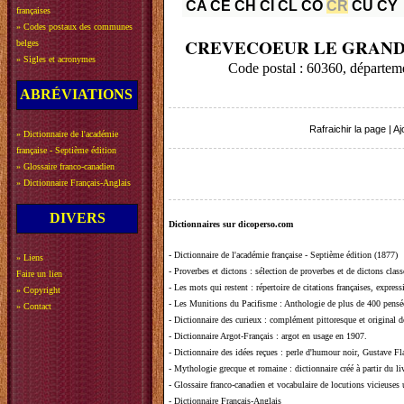
CA
CE
CH
CI
CL
CO
CR
CU
CY
françaises
»
Codes postaux des communes
CREVECOEUR LE GRAN
belges
»
Sigles et acronymes
Code postal : 60360, départem
ABRÉVIATIONS
Rafraichir la page
|
Aj
»
Dictionnaire de l'académie
française - Septième édition
»
Glossaire franco-canadien
»
Dictionnaire Français-Anglais
DIVERS
Dictionnaires sur dicoperso.com
-
Dictionnaire de l'académie française - Septième édition (1877)
»
Liens
-
Proverbes et dictons
: sélection de proverbes et de dictons clas
Faire un lien
-
Les mots qui restent
: répertoire de citations françaises, expres
»
Copyright
-
Les Munitions du Pacifisme
: Anthologie de plus de 400 pensée
»
Contact
-
Dictionnaire des curieux
: complément pittoresque et original de
-
Dictionnaire Argot-Français
: argot en usage en 1907.
-
Dictionnaire des idées reçues
:
perle d'humour noir, Gustave Fla
-
Mythologie grecque et romaine
: dictionnaire créé à partir du 
-
Glossaire franco-canadien et vocabulaire de locutions vicieuses
-
Dictionnaire Français-Anglais