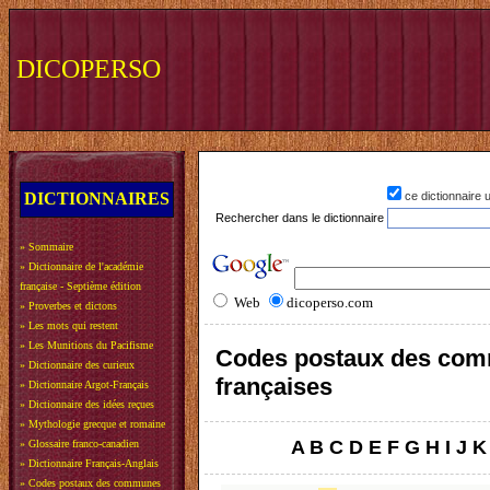
DICOPERSO
DICTIONNAIRES
ce dictionnaire
Rechercher dans le dictionnaire
»
Sommaire
»
Dictionnaire de l'académie
française - Septième édition
Web
dicoperso.com
»
Proverbes et dictons
»
Les mots qui restent
»
Les Munitions du Pacifisme
Codes postaux des co
»
Dictionnaire des curieux
françaises
»
Dictionnaire Argot-Français
»
Dictionnaire des idées reçues
»
Mythologie grecque et romaine
A
B
C
D
E
F
G
H
I
J
K
»
Glossaire franco-canadien
»
Dictionnaire Français-Anglais
»
Codes postaux des communes