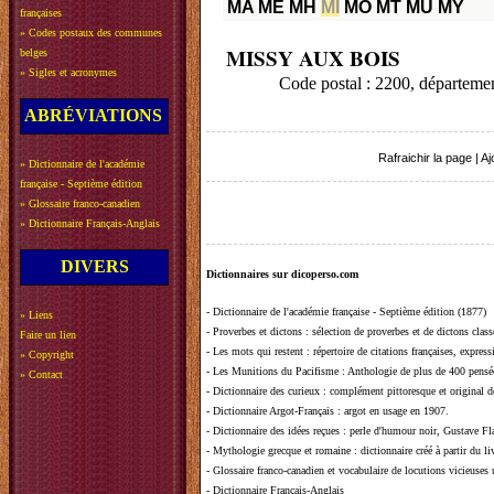
MA
ME
MH
MI
MO
MT
MU
MY
françaises
»
Codes postaux des communes
MISSY AUX BOIS
belges
»
Sigles et acronymes
Code postal : 2200, départem
ABRÉVIATIONS
Rafraichir la page
|
Aj
»
Dictionnaire de l'académie
française - Septième édition
»
Glossaire franco-canadien
»
Dictionnaire Français-Anglais
DIVERS
Dictionnaires sur dicoperso.com
-
Dictionnaire de l'académie française - Septième édition (1877)
»
Liens
-
Proverbes et dictons
: sélection de proverbes et de dictons clas
Faire un lien
-
Les mots qui restent
: répertoire de citations françaises, expres
»
Copyright
-
Les Munitions du Pacifisme
: Anthologie de plus de 400 pensée
»
Contact
-
Dictionnaire des curieux
: complément pittoresque et original de
-
Dictionnaire Argot-Français
: argot en usage en 1907.
-
Dictionnaire des idées reçues
:
perle d'humour noir, Gustave Fla
-
Mythologie grecque et romaine
: dictionnaire créé à partir du 
-
Glossaire franco-canadien et vocabulaire de locutions vicieuses
-
Dictionnaire Français-Anglais