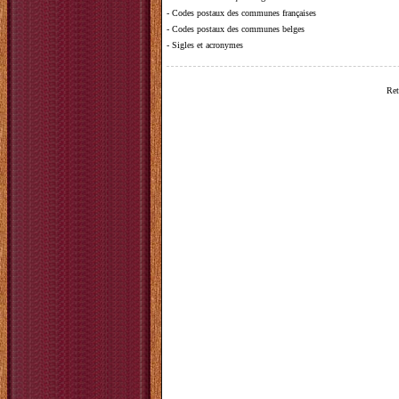
-
Codes postaux des communes françaises
-
Codes postaux des communes belges
-
Sigles et acronymes
Ret