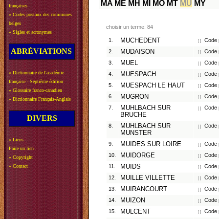
MA
ME
MH
MI
MO
MT
MU
MY
françaises
»
Codes postaux des communes
belges
choisir un terme: 84
»
Sigles et acronymes
1.
MUCHEDENT
Code p
[ ]
ABRÉVIATIONS
2.
MUDAISON
Code p
[ ]
3.
MUEL
Code p
[ ]
»
Dictionnaire de l'académie
4.
MUESPACH
Code p
[ ]
française - Septième édition
5.
MUESPACH LE HAUT
Code p
[ ]
»
Glossaire franco-canadien
6.
MUGRON
Code p
[ ]
»
Dictionnaire Français-Anglais
7.
MUHLBACH SUR
Code p
[ ]
BRUCHE
DIVERS
8.
MUHLBACH SUR
Code p
[ ]
MUNSTER
»
Liens
9.
MUIDES SUR LOIRE
Code p
[ ]
Faire un lien
10.
MUIDORGE
Code p
[ ]
»
Copyright
»
Contact
11.
MUIDS
Code p
[ ]
12.
MUILLE VILLETTE
Code p
[ ]
13.
MUIRANCOURT
Code p
[ ]
14.
MUIZON
Code p
[ ]
15.
MULCENT
Code p
[ ]