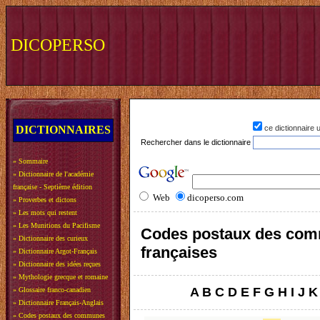
DICOPERSO
DICTIONNAIRES
ce dictionnaire
Rechercher dans le dictionnaire
»
Sommaire
»
Dictionnaire de l'académie
française - Septième édition
Web
dicoperso.com
»
Proverbes et dictons
»
Les mots qui restent
»
Les Munitions du Pacifisme
Codes postaux des co
»
Dictionnaire des curieux
françaises
»
Dictionnaire Argot-Français
»
Dictionnaire des idées reçues
»
Mythologie grecque et romaine
A
B
C
D
E
F
G
H
I
J
K
»
Glossaire franco-canadien
»
Dictionnaire Français-Anglais
»
Codes postaux des communes