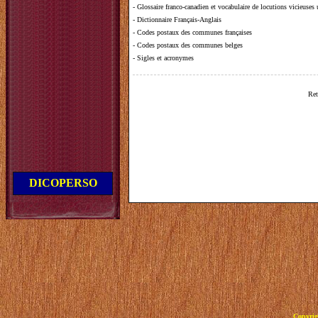
-
Glossaire franco-canadien et vocabulaire de locutions vicieuses
-
Dictionnaire Français-Anglais
-
Codes postaux des communes françaises
-
Codes postaux des communes belges
-
Sigles et acronymes
Ret
DICOPERSO
Copyrig