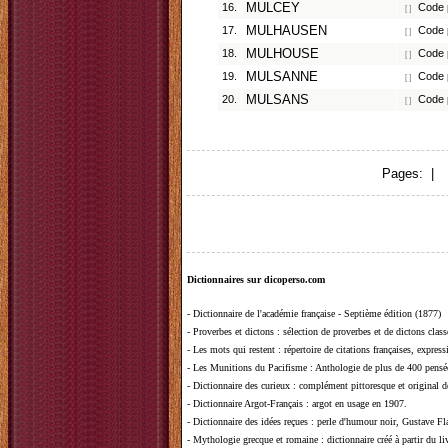
16.
MULCEY
Code p
[ ]
17.
MULHAUSEN
Code p
[ ]
18.
MULHOUSE
Code p
[ ]
19.
MULSANNE
Code p
[ ]
20.
MULSANS
Code p
[ ]
Pages: |
1
Dictionnaires sur dicoperso.com
-
Dictionnaire de l'académie française - Septième édition (1877)
-
Proverbes et dictons
: sélection de proverbes et de dictons clas
-
Les mots qui restent
: répertoire de citations françaises, expres
-
Les Munitions du Pacifisme
: Anthologie de plus de 400 pensée
-
Dictionnaire des curieux
: complément pittoresque et original de
-
Dictionnaire Argot-Français
: argot en usage en 1907.
-
Dictionnaire des idées reçues
:
perle d'humour noir, Gustave Fla
-
Mythologie grecque et romaine
: dictionnaire créé à partir du 