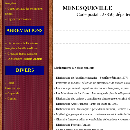
françaises
MENESQUEVILLE
»
Codes postaux des communes
Code postal : 27850, dépar
belges
»
Sigles et acronymes
ABRÉVIATIONS
»
Dictionnaire de l'académie
française - Septième édition
»
Glossaire franco-canadien
»
Dictionnaire Français-Anglais
Dictionnaires sur dicoperso.com
DIVERS
-
Dictionnaire de l'académie française - Septième édition (1877)
»
Liens
-
Proverbes et dictons
: sélection de proverbes et de dictons clas
Faire un lien
-
Les mots qui restent
: répertoire de citations françaises, expres
»
Copyright
-
Les Munitions du Pacifisme
: Anthologie de plus de 400 pensée
»
Contact
-
Dictionnaire des curieux
: complément pittoresque et original de
-
Dictionnaire Argot-Français
: argot en usage en 1907.
-
Dictionnaire des idées reçues
:
perle d'humour noir, Gustave Fla
-
Mythologie grecque et romaine
: dictionnaire créé à partir du 
-
Glossaire franco-canadien et vocabulaire de locutions vicieuses
-
Dictionnaire Français-Anglais
-
Codes postaux des communes françaises