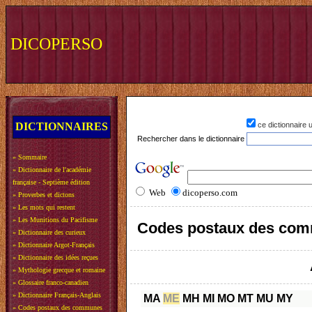
DICOPERSO
DICTIONNAIRES
ce dictionnaire
Rechercher dans le dictionnaire
»
Sommaire
»
Dictionnaire de l'académie
française - Septième édition
Web
dicoperso.com
»
Proverbes et dictons
»
Les mots qui restent
»
Les Munitions du Pacifisme
Codes postaux des com
»
Dictionnaire des curieux
»
Dictionnaire Argot-Français
»
Dictionnaire des idées reçues
»
Mythologie grecque et romaine
»
Glossaire franco-canadien
»
Dictionnaire Français-Anglais
MA
ME
MH
MI
MO
MT
MU
MY
»
Codes postaux des communes