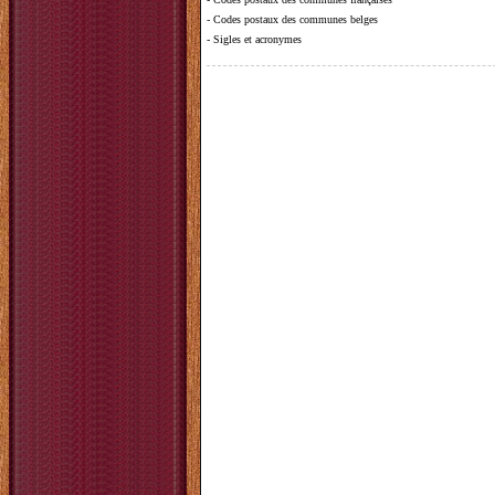
-
Codes postaux des communes belges
-
Sigles et acronymes