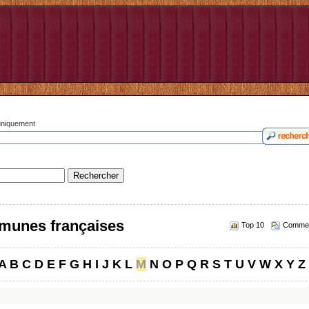
 uniquement
munes françaises
Top 10
Commen
A
B
C
D
E
F
G
H
I
J
K
L
M
N
O
P
Q
R
S
T
U
V
W
X
Y
Z