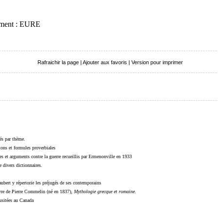
tement : EURE
Rafraichir la page
|
Ajouter aux favoris
|
Version pour imprimer
sés par thème.
sions et formules proverbiales
s et arguments contre la guerre recueillis par Ermenonville en 1933
 divers dictionnaires.
ubert y répertorie les préjugés de ses contemporains
livre de Pierre Commelin (né en 1837),
Mythologie grecque et romaine
.
 usitées au Canada