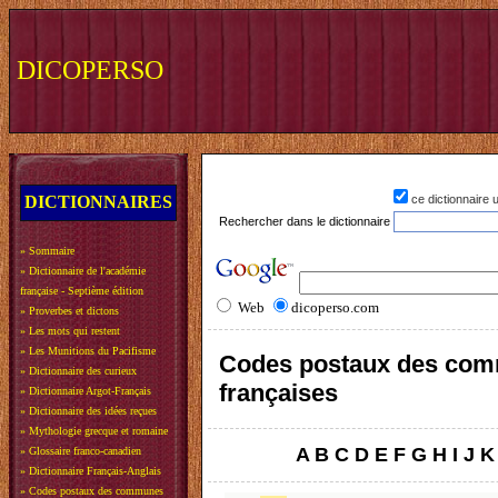
DICOPERSO
DICTIONNAIRES
ce dictionnaire
Rechercher dans le dictionnaire
»
Sommaire
»
Dictionnaire de l'académie
française - Septième édition
Web
dicoperso.com
»
Proverbes et dictons
»
Les mots qui restent
»
Les Munitions du Pacifisme
Codes postaux des co
»
Dictionnaire des curieux
françaises
»
Dictionnaire Argot-Français
»
Dictionnaire des idées reçues
»
Mythologie grecque et romaine
A
B
C
D
E
F
G
H
I
J
K
»
Glossaire franco-canadien
»
Dictionnaire Français-Anglais
»
Codes postaux des communes