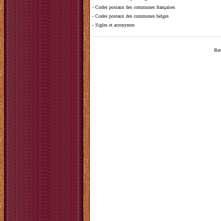
-
Codes postaux des communes françaises
-
Codes postaux des communes belges
-
Sigles et acronymes
Ret