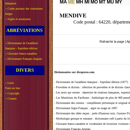
MA
ME
MH
MI
MO
MT
MU
MY
françaises
»
Codes postaux des communes
MENDIVE
belges
»
Sigles et acronymes
Code postal : 64220, dépa
ABRÉVIATIONS
Rafraichir la page
|
Aj
»
Dictionnaire de l'académie
française - Septième édition
»
Glossaire franco-canadien
»
Dictionnaire Français-Anglais
DIVERS
Dictionnaires sur dicoperso.com
-
Dictionnaire de l'académie française - Septième édition (1877)
»
Liens
-
Proverbes et dictons
: sélection de proverbes et de dictons clas
Faire un lien
-
Les mots qui restent
: répertoire de citations françaises, expres
»
Copyright
-
Les Munitions du Pacifisme
: Anthologie de plus de 400 pensée
»
Contact
-
Dictionnaire des curieux
: complément pittoresque et original de
-
Dictionnaire Argot-Français
: argot en usage en 1907.
-
Dictionnaire des idées reçues
:
perle d'humour noir, Gustave Fla
-
Mythologie grecque et romaine
: dictionnaire créé à partir du 
-
Glossaire franco-canadien et vocabulaire de locutions vicieuses
-
Dictionnaire Français-Anglais