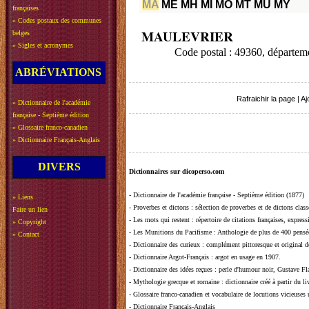
MA
ME
MH
MI
MO
MT
MU
MY
françaises
»
Codes postaux des communes
MAULEVRIER
belges
»
Sigles et acronymes
Code postal : 49360, départ
ABRÉVIATIONS
Rafraichir la page
|
Aj
»
Dictionnaire de l'académie
française - Septième édition
»
Glossaire franco-canadien
»
Dictionnaire Français-Anglais
DIVERS
Dictionnaires sur dicoperso.com
-
Dictionnaire de l'académie française - Septième édition (1877)
»
Liens
-
Proverbes et dictons
: sélection de proverbes et de dictons clas
Faire un lien
-
Les mots qui restent
: répertoire de citations françaises, expres
»
Copyright
-
Les Munitions du Pacifisme
: Anthologie de plus de 400 pensée
»
Contact
-
Dictionnaire des curieux
: complément pittoresque et original de
-
Dictionnaire Argot-Français
: argot en usage en 1907.
-
Dictionnaire des idées reçues
:
perle d'humour noir, Gustave Fla
-
Mythologie grecque et romaine
: dictionnaire créé à partir du 
-
Glossaire franco-canadien et vocabulaire de locutions vicieuses
-
Dictionnaire Français-Anglais