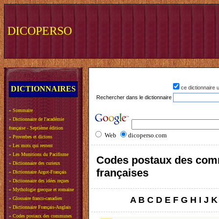
DICOPERSO
DICTIONNAIRES
ce dictionnaire
Rechercher dans le dictionnaire
»
Sommaire
»
Dictionnaire de l'académie
française - Septième édition
Web
dicoperso.com
»
Proverbes et dictons
»
Les mots qui restent
»
Les Munitions du Pacifisme
Codes postaux des co
»
Dictionnaire des curieux
françaises
»
Dictionnaire Argot-Français
»
Dictionnaire des idées reçues
»
Mythologie grecque et romaine
A
B
C
D
E
F
G
H
I
J
K
»
Glossaire franco-canadien
»
Dictionnaire Français-Anglais
»
Codes postaux des communes