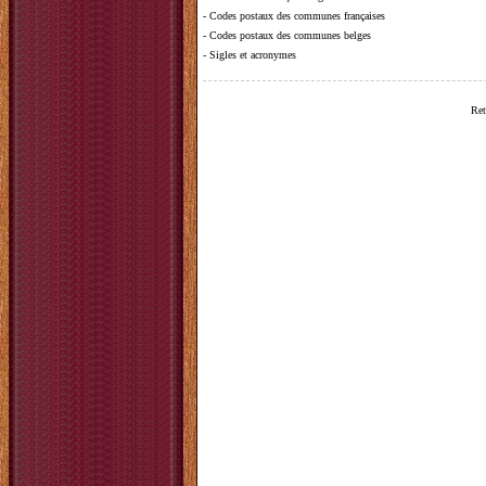
-
Codes postaux des communes françaises
-
Codes postaux des communes belges
-
Sigles et acronymes
Ret