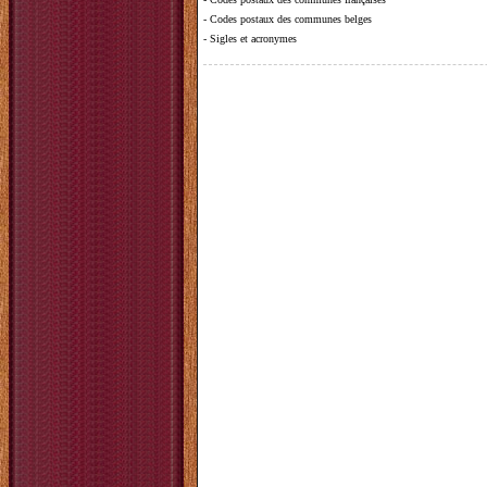
-
Codes postaux des communes belges
-
Sigles et acronymes