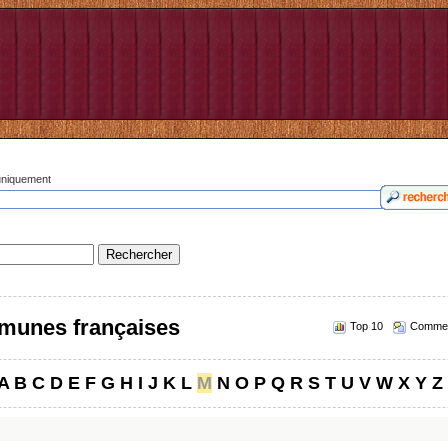
 uniquement
munes françaises
Top 10
Commen
A
B
C
D
E
F
G
H
I
J
K
L
M
N
O
P
Q
R
S
T
U
V
W
X
Y
Z