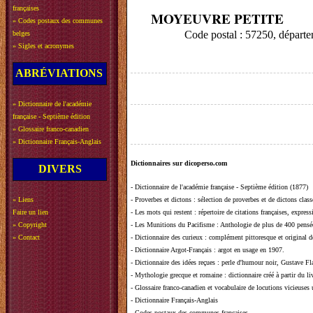
françaises
MOYEUVRE PETITE
»
Codes postaux des communes
Code postal : 57250, dépa
belges
»
Sigles et acronymes
ABRÉVIATIONS
»
Dictionnaire de l'académie
française - Septième édition
»
Glossaire franco-canadien
»
Dictionnaire Français-Anglais
Dictionnaires sur dicoperso.com
DIVERS
-
Dictionnaire de l'académie française - Septième édition (1877)
»
Liens
-
Proverbes et dictons
: sélection de proverbes et de dictons clas
Faire un lien
-
Les mots qui restent
: répertoire de citations françaises, expres
»
Copyright
-
Les Munitions du Pacifisme
: Anthologie de plus de 400 pensée
»
Contact
-
Dictionnaire des curieux
: complément pittoresque et original de
-
Dictionnaire Argot-Français
: argot en usage en 1907.
-
Dictionnaire des idées reçues
:
perle d'humour noir, Gustave Fla
-
Mythologie grecque et romaine
: dictionnaire créé à partir du 
-
Glossaire franco-canadien et vocabulaire de locutions vicieuses
-
Dictionnaire Français-Anglais
-
Codes postaux des communes françaises