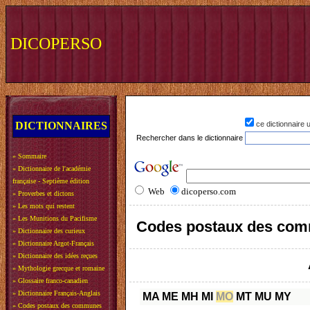
DICOPERSO
DICTIONNAIRES
ce dictionnaire
Rechercher dans le dictionnaire
»
Sommaire
»
Dictionnaire de l'académie
française - Septième édition
Web
dicoperso.com
»
Proverbes et dictons
»
Les mots qui restent
»
Les Munitions du Pacifisme
Codes postaux des com
»
Dictionnaire des curieux
»
Dictionnaire Argot-Français
»
Dictionnaire des idées reçues
»
Mythologie grecque et romaine
»
Glossaire franco-canadien
»
Dictionnaire Français-Anglais
MA
ME
MH
MI
MO
MT
MU
MY
»
Codes postaux des communes