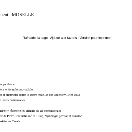
rtement : MOSELLE
Rafraichir la page
|
Ajouter aux favoris
|
Version pour imprimer
sés par thème.
sions et formules proverbiales
s et arguments contre la guerre recueillis par Ermenonville en 1933
 divers dictionnaires.
ubert y répertorie les préjugés de ses contemporains
livre de Pierre Commelin (né en 1837),
Mythologie grecque et romaine
.
 usitées au Canada