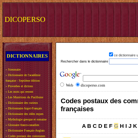
DICOPERSO
DICTIONNAIRES
ce dictionnaire
Rechercher dans le dictionnaire
»
Sommaire
»
Dictionnaire de l'académie
française - Septième édition
Web
dicoperso.com
»
Proverbes et dictons
»
Les mots qui restent
»
Les Munitions du Pacifisme
Codes postaux des co
»
Dictionnaire des curieux
françaises
»
Dictionnaire Argot-Français
»
Dictionnaire des idées reçues
»
Mythologie grecque et romaine
A
B
C
D
E
F
G
H
I
J
K
»
Glossaire franco-canadien
»
Dictionnaire Français-Anglais
»
Codes postaux des communes