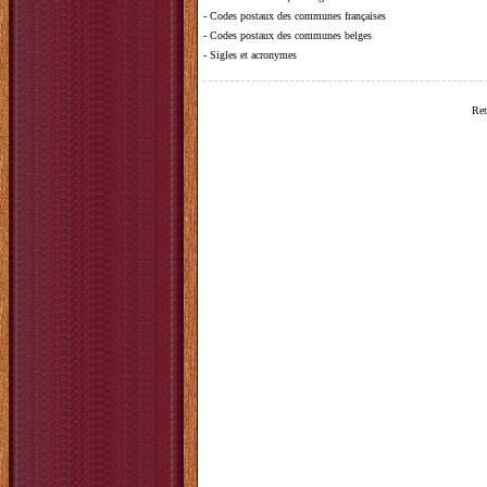
-
Codes postaux des communes françaises
-
Codes postaux des communes belges
-
Sigles et acronymes
Ret