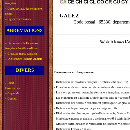
GA
GE
GH
GI
GL
GO
GR
GU
GY
françaises
»
Codes postaux des communes
GALEZ
belges
»
Sigles et acronymes
Code postal : 65330, dépa
ABRÉVIATIONS
Rafraichir la page
|
Aj
»
Dictionnaire de l'académie
française - Septième édition
»
Glossaire franco-canadien
»
Dictionnaire Français-Anglais
DIVERS
Dictionnaires sur dicoperso.com
-
Dictionnaire de l'académie française - Septième édition (1877)
»
Liens
-
Proverbes et dictons
: sélection de proverbes et de dictons clas
Faire un lien
-
Les mots qui restent
: répertoire de citations françaises, expres
»
Copyright
-
Les Munitions du Pacifisme
: Anthologie de plus de 400 pensée
»
Contact
-
Dictionnaire des curieux
: complément pittoresque et original de
-
Dictionnaire Argot-Français
: argot en usage en 1907.
-
Dictionnaire des idées reçues
:
perle d'humour noir, Gustave Fla
-
Mythologie grecque et romaine
: dictionnaire créé à partir du 
-
Glossaire franco-canadien et vocabulaire de locutions vicieuses
-
Dictionnaire Français-Anglais