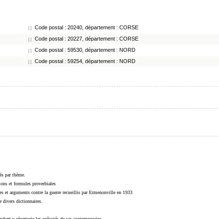
Code postal : 20240, département : CORSE
[ ]
Code postal : 20227, département : CORSE
[ ]
Code postal : 59530, département : NORD
[ ]
Code postal : 59254, département : NORD
[ ]
sés par thème.
sions et formules proverbiales
s et arguments contre la guerre recueillis par Ermenonville en 1933
 divers dictionnaires.
ubert y répertorie les préjugés de ses contemporains