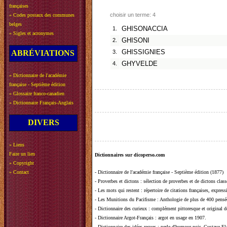
françaises
choisir un terme: 4
»
Codes postaux des communes
belges
1.
GHISONACCIA
»
Sigles et acronymes
2.
GHISONI
ABRÉVIATIONS
3.
GHISSIGNIES
4.
GHYVELDE
»
Dictionnaire de l'académie
française - Septième édition
»
Glossaire franco-canadien
»
Dictionnaire Français-Anglais
DIVERS
»
Liens
Faire un lien
Dictionnaires sur dicoperso.com
»
Copyright
»
Contact
-
Dictionnaire de l'académie française - Septième édition (1877)
-
Proverbes et dictons
: sélection de proverbes et de dictons clas
-
Les mots qui restent
: répertoire de citations françaises, expres
-
Les Munitions du Pacifisme
: Anthologie de plus de 400 pensée
-
Dictionnaire des curieux
: complément pittoresque et original de
-
Dictionnaire Argot-Français
: argot en usage en 1907.
-
Dictionnaire des idées reçues
:
perle d'humour noir, Gustave Fla