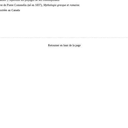
livre de Pierre Commelin (né en 1837),
Mythologie grecque et romaine
.
 usitées au Canada
Retourner en haut de la page