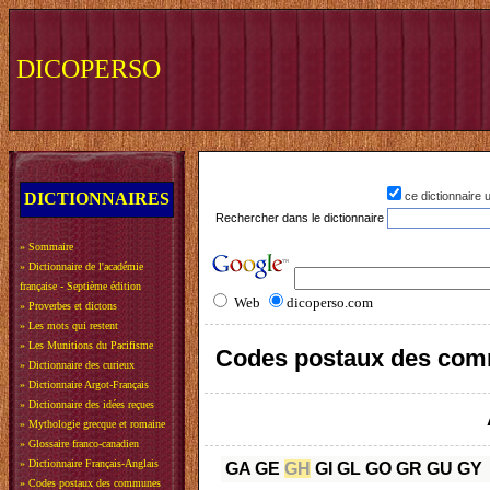
DICOPERSO
DICTIONNAIRES
ce dictionnaire
Rechercher dans le dictionnaire
»
Sommaire
»
Dictionnaire de l'académie
française - Septième édition
Web
dicoperso.com
»
Proverbes et dictons
»
Les mots qui restent
»
Les Munitions du Pacifisme
Codes postaux des com
»
Dictionnaire des curieux
»
Dictionnaire Argot-Français
»
Dictionnaire des idées reçues
»
Mythologie grecque et romaine
»
Glossaire franco-canadien
»
Dictionnaire Français-Anglais
GA
GE
GH
GI
GL
GO
GR
GU
GY
»
Codes postaux des communes