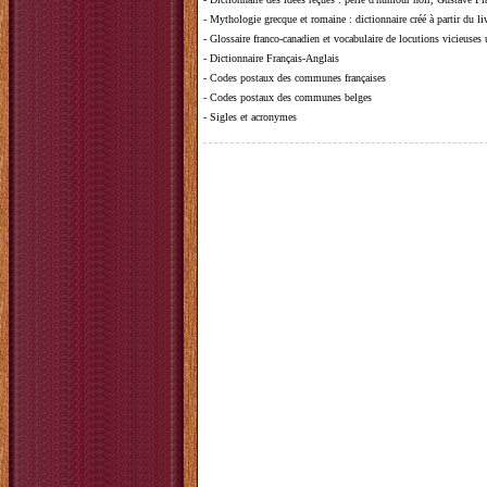
-
Mythologie grecque et romaine
: dictionnaire créé à partir du 
-
Glossaire franco-canadien et vocabulaire de locutions vicieuses
-
Dictionnaire Français-Anglais
-
Codes postaux des communes françaises
-
Codes postaux des communes belges
-
Sigles et acronymes