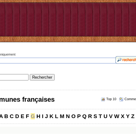
 uniquement
munes françaises
Top 10
Commen
A
B
C
D
E
F
G
H
I
J
K
L
M
N
O
P
Q
R
S
T
U
V
W
X
Y
Z