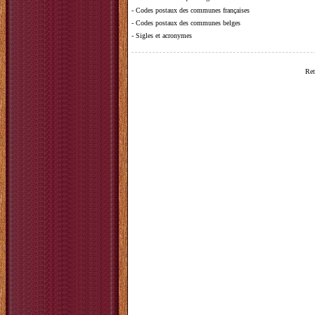
-
Codes postaux des communes françaises
-
Codes postaux des communes belges
-
Sigles et acronymes
Ret