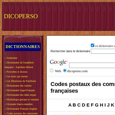
DICOPERSO
DICTIONNAIRES
ce dictionnaire
Rechercher dans le dictionnaire
»
Sommaire
»
Dictionnaire de l'académie
française - Septième édition
Web
dicoperso.com
»
Proverbes et dictons
»
Les mots qui restent
»
Les Munitions du Pacifisme
Codes postaux des co
»
Dictionnaire des curieux
françaises
»
Dictionnaire Argot-Français
»
Dictionnaire des idées reçues
»
Mythologie grecque et romaine
A
B
C
D
E
F
G
H
I
J
K
»
Glossaire franco-canadien
»
Dictionnaire Français-Anglais
»
Codes postaux des communes