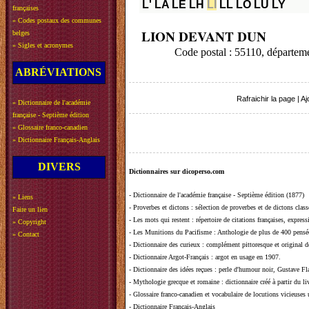
L'
LA
LE
LH
LI
LL
LO
LU
LY
françaises
»
Codes postaux des communes
LION DEVANT DUN
belges
»
Sigles et acronymes
Code postal : 55110, départe
ABRÉVIATIONS
Rafraichir la page
|
Aj
»
Dictionnaire de l'académie
française - Septième édition
»
Glossaire franco-canadien
»
Dictionnaire Français-Anglais
DIVERS
Dictionnaires sur dicoperso.com
-
Dictionnaire de l'académie française - Septième édition (1877)
»
Liens
-
Proverbes et dictons
: sélection de proverbes et de dictons clas
Faire un lien
-
Les mots qui restent
: répertoire de citations françaises, expres
»
Copyright
-
Les Munitions du Pacifisme
: Anthologie de plus de 400 pensée
»
Contact
-
Dictionnaire des curieux
: complément pittoresque et original de
-
Dictionnaire Argot-Français
: argot en usage en 1907.
-
Dictionnaire des idées reçues
:
perle d'humour noir, Gustave Fla
-
Mythologie grecque et romaine
: dictionnaire créé à partir du 
-
Glossaire franco-canadien et vocabulaire de locutions vicieuses
-
Dictionnaire Français-Anglais