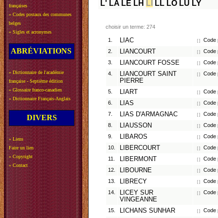
L'
LA
LE
LH
LI
LL
LO
LU
LY
françaises
»
Codes postaux des communes
belges
choisir un terme: 274
»
Sigles et acronymes
1.
LIAC
Code 
[ ]
ABRÉVIATIONS
2.
LIANCOURT
Code p
[ ]
3.
LIANCOURT FOSSE
Code p
[ ]
»
Dictionnaire de l'académie
4.
LIANCOURT SAINT
Code p
[ ]
PIERRE
française - Septième édition
»
Glossaire franco-canadien
5.
LIART
Code p
[ ]
»
Dictionnaire Français-Anglais
6.
LIAS
Code p
[ ]
7.
LIAS D'ARMAGNAC
Code p
[ ]
DIVERS
8.
LIAUSSON
Code p
[ ]
9.
LIBAROS
Code 
[ ]
»
Liens
10.
LIBERCOURT
Code p
Faire un lien
[ ]
»
Copyright
11.
LIBERMONT
Code p
[ ]
»
Contact
12.
LIBOURNE
Code p
[ ]
13.
LIBRECY
Code p
[ ]
14.
LICEY SUR
Code p
[ ]
VINGEANNE
15.
LICHANS SUNHAR
Code 
[ ]