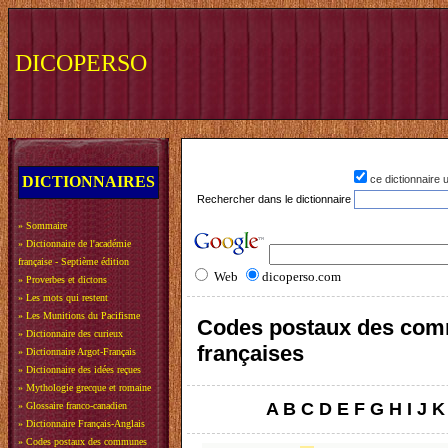
DICOPERSO
DICTIONNAIRES
ce dictionnaire
Rechercher dans le dictionnaire
»
Sommaire
»
Dictionnaire de l'académie
française - Septième édition
Web
dicoperso.com
»
Proverbes et dictons
»
Les mots qui restent
»
Les Munitions du Pacifisme
Codes postaux des co
»
Dictionnaire des curieux
françaises
»
Dictionnaire Argot-Français
»
Dictionnaire des idées reçues
»
Mythologie grecque et romaine
A
B
C
D
E
F
G
H
I
J
K
»
Glossaire franco-canadien
»
Dictionnaire Français-Anglais
»
Codes postaux des communes