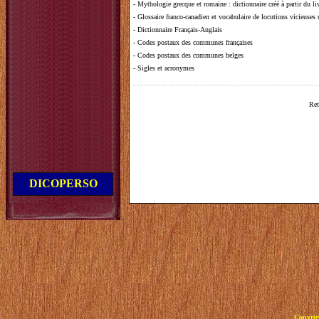
-
Mythologie grecque et romaine
: dictionnaire créé à partir du 
-
Glossaire franco-canadien et vocabulaire de locutions vicieuses
-
Dictionnaire Français-Anglais
-
Codes postaux des communes françaises
-
Codes postaux des communes belges
-
Sigles et acronymes
Ret
DICOPERSO
Copyrig