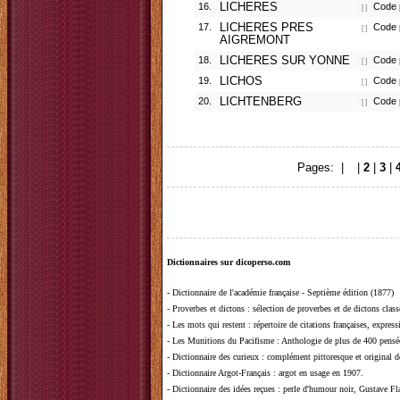
16.
LICHERES
Code p
[ ]
17.
LICHERES PRES
Code p
[ ]
AIGREMONT
18.
LICHERES SUR YONNE
Code p
[ ]
19.
LICHOS
Code 
[ ]
20.
LICHTENBERG
Code p
[ ]
Pages: |
1
|
2
|
3
|
Dictionnaires sur dicoperso.com
-
Dictionnaire de l'académie française - Septième édition (1877)
-
Proverbes et dictons
: sélection de proverbes et de dictons clas
-
Les mots qui restent
: répertoire de citations françaises, expres
-
Les Munitions du Pacifisme
: Anthologie de plus de 400 pensée
-
Dictionnaire des curieux
: complément pittoresque et original de
-
Dictionnaire Argot-Français
: argot en usage en 1907.
-
Dictionnaire des idées reçues
:
perle d'humour noir, Gustave Fla