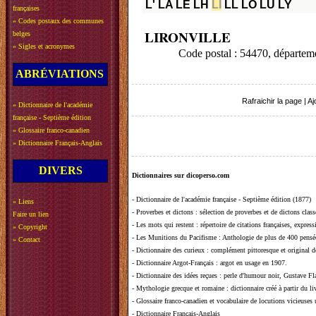
L'
LA
LE
LH
LI
LL
LO
LU
LY
françaises
»
Codes postaux des communes
LIRONVILLE
belges
»
Sigles et acronymes
Code postal : 54470, dépa
ABRÉVIATIONS
Rafraichir la page
|
Aj
»
Dictionnaire de l'académie
française - Septième édition
»
Glossaire franco-canadien
»
Dictionnaire Français-Anglais
DIVERS
Dictionnaires sur dicoperso.com
-
Dictionnaire de l'académie française - Septième édition (1877)
»
Liens
-
Proverbes et dictons
: sélection de proverbes et de dictons clas
Faire un lien
-
Les mots qui restent
: répertoire de citations françaises, expres
»
Copyright
-
Les Munitions du Pacifisme
: Anthologie de plus de 400 pensée
»
Contact
-
Dictionnaire des curieux
: complément pittoresque et original de
-
Dictionnaire Argot-Français
: argot en usage en 1907.
-
Dictionnaire des idées reçues
:
perle d'humour noir, Gustave Fla
-
Mythologie grecque et romaine
: dictionnaire créé à partir du 
-
Glossaire franco-canadien et vocabulaire de locutions vicieuses
-
Dictionnaire Français-Anglais