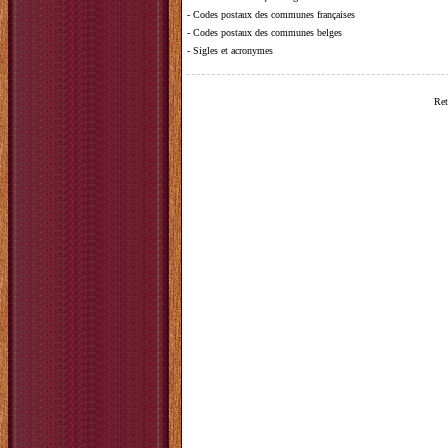
-
Codes postaux des communes françaises
-
Codes postaux des communes belges
-
Sigles et acronymes
Ret