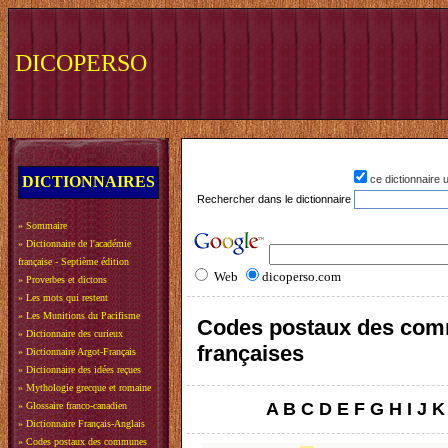
DICOPERSO
DICTIONNAIRES
ce dictionnaire
Rechercher dans le dictionnaire
»
Sommaire
»
Dictionnaire de l'académie
française - Septième édition
Web
dicoperso.com
»
Proverbes et dictons
»
Les mots qui restent
»
Les Munitions du Pacifisme
Codes postaux des co
»
Dictionnaire des curieux
françaises
»
Dictionnaire Argot-Français
»
Dictionnaire des idées reçues
»
Mythologie grecque et romaine
A
B
C
D
E
F
G
H
I
J
K
»
Glossaire franco-canadien
»
Dictionnaire Français-Anglais
»
Codes postaux des communes