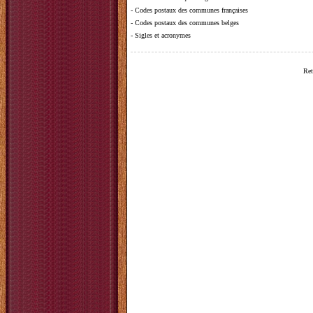
-
Codes postaux des communes françaises
-
Codes postaux des communes belges
-
Sigles et acronymes
Ret