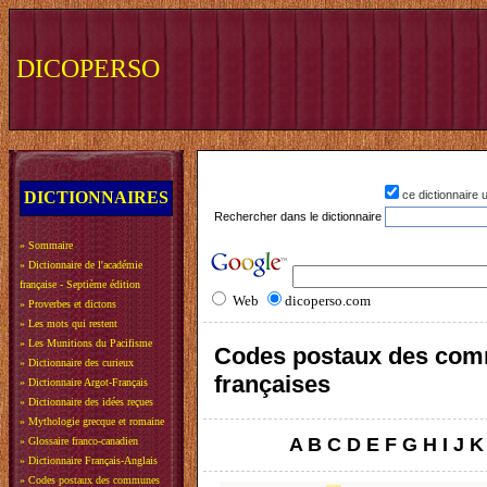
DICOPERSO
DICTIONNAIRES
ce dictionnaire
Rechercher dans le dictionnaire
»
Sommaire
»
Dictionnaire de l'académie
française - Septième édition
Web
dicoperso.com
»
Proverbes et dictons
»
Les mots qui restent
»
Les Munitions du Pacifisme
Codes postaux des co
»
Dictionnaire des curieux
françaises
»
Dictionnaire Argot-Français
»
Dictionnaire des idées reçues
»
Mythologie grecque et romaine
A
B
C
D
E
F
G
H
I
J
K
»
Glossaire franco-canadien
»
Dictionnaire Français-Anglais
»
Codes postaux des communes