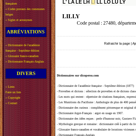
L'
LA
LE
LH
LI
LL
LO
LU
LY
françaises
»
Codes postaux des communes
LILLY
belges
»
Sigles et acronymes
Code postal : 27480, départe
ABRÉVIATIONS
Rafraichir la page
|
Aj
»
Dictionnaire de l'académie
française - Septième édition
»
Glossaire franco-canadien
»
Dictionnaire Français-Anglais
DIVERS
Dictionnaires sur dicoperso.com
-
Dictionnaire de l'académie française - Septième édition (1877)
»
Liens
-
Proverbes et dictons
: sélection de proverbes et de dictons clas
Faire un lien
-
Les mots qui restent
: répertoire de citations françaises, expres
»
Copyright
-
Les Munitions du Pacifisme
: Anthologie de plus de 400 pensée
»
Contact
-
Dictionnaire des curieux
: complément pittoresque et original de
-
Dictionnaire Argot-Français
: argot en usage en 1907.
-
Dictionnaire des idées reçues
:
perle d'humour noir, Gustave Fla
-
Mythologie grecque et romaine
: dictionnaire créé à partir du 
-
Glossaire franco-canadien et vocabulaire de locutions vicieuses
-
Dictionnaire Français-Anglais