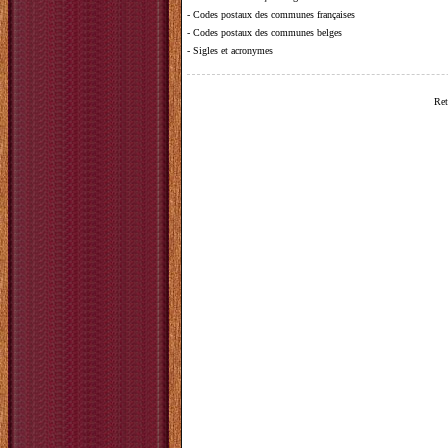
-
Codes postaux des communes françaises
-
Codes postaux des communes belges
-
Sigles et acronymes
Ret