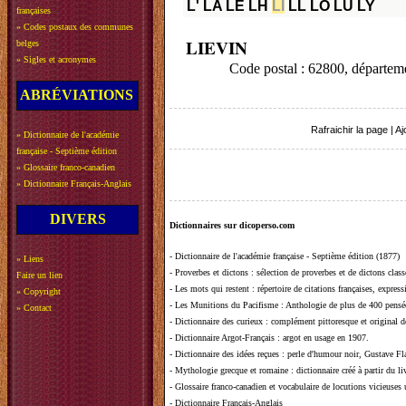
L'
LA
LE
LH
LI
LL
LO
LU
LY
françaises
»
Codes postaux des communes
LIEVIN
belges
»
Sigles et acronymes
Code postal : 62800, départ
ABRÉVIATIONS
Rafraichir la page
|
Aj
»
Dictionnaire de l'académie
française - Septième édition
»
Glossaire franco-canadien
»
Dictionnaire Français-Anglais
DIVERS
Dictionnaires sur dicoperso.com
-
Dictionnaire de l'académie française - Septième édition (1877)
»
Liens
-
Proverbes et dictons
: sélection de proverbes et de dictons clas
Faire un lien
-
Les mots qui restent
: répertoire de citations françaises, expres
»
Copyright
-
Les Munitions du Pacifisme
: Anthologie de plus de 400 pensée
»
Contact
-
Dictionnaire des curieux
: complément pittoresque et original de
-
Dictionnaire Argot-Français
: argot en usage en 1907.
-
Dictionnaire des idées reçues
:
perle d'humour noir, Gustave Fla
-
Mythologie grecque et romaine
: dictionnaire créé à partir du 
-
Glossaire franco-canadien et vocabulaire de locutions vicieuses
-
Dictionnaire Français-Anglais