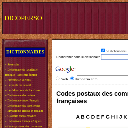
DICOPERSO
DICTIONNAIRES
ce dictionnaire
Rechercher dans le dictionnaire
»
Sommaire
»
Dictionnaire de l'académie
française - Septième édition
Web
dicoperso.com
»
Proverbes et dictons
»
Les mots qui restent
»
Les Munitions du Pacifisme
Codes postaux des co
»
Dictionnaire des curieux
françaises
»
Dictionnaire Argot-Français
»
Dictionnaire des idées reçues
»
Mythologie grecque et romaine
A
B
C
D
E
F
G
H
I
J
K
»
Glossaire franco-canadien
»
Dictionnaire Français-Anglais
»
Codes postaux des communes