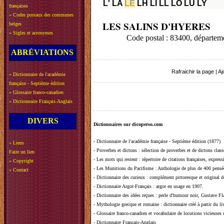
L'
LA
LE
LH
LI
LL
LO
LU
LY
françaises
»
Codes postaux des communes
LES SALINS D'HYERES
belges
»
Sigles et acronymes
Code postal : 83400, départe
ABRÉVIATIONS
Rafraichir la page
|
Aj
»
Dictionnaire de l'académie
française - Septième édition
»
Glossaire franco-canadien
»
Dictionnaire Français-Anglais
DIVERS
Dictionnaires sur dicoperso.com
-
Dictionnaire de l'académie française - Septième édition (1877)
»
Liens
-
Proverbes et dictons
: sélection de proverbes et de dictons clas
Faire un lien
-
Les mots qui restent
: répertoire de citations françaises, expres
»
Copyright
-
Les Munitions du Pacifisme
: Anthologie de plus de 400 pensée
»
Contact
-
Dictionnaire des curieux
: complément pittoresque et original de
-
Dictionnaire Argot-Français
: argot en usage en 1907.
-
Dictionnaire des idées reçues
:
perle d'humour noir, Gustave Fla
-
Mythologie grecque et romaine
: dictionnaire créé à partir du 
-
Glossaire franco-canadien et vocabulaire de locutions vicieuses
-
Dictionnaire Français-Anglais