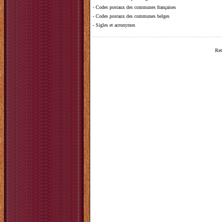
-
Codes postaux des communes françaises
-
Codes postaux des communes belges
-
Sigles et acronymes
Ret