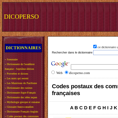
DICOPERSO
DICTIONNAIRES
ce dictionnaire
Rechercher dans le dictionnaire
»
Sommaire
»
Dictionnaire de l'académie
française - Septième édition
Web
dicoperso.com
»
Proverbes et dictons
»
Les mots qui restent
»
Les Munitions du Pacifisme
Codes postaux des co
»
Dictionnaire des curieux
françaises
»
Dictionnaire Argot-Français
»
Dictionnaire des idées reçues
»
Mythologie grecque et romaine
A
B
C
D
E
F
G
H
I
J
K
»
Glossaire franco-canadien
»
Dictionnaire Français-Anglais
»
Codes postaux des communes