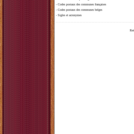
-
Codes postaux des communes françaises
-
Codes postaux des communes belges
-
Sigles et acronymes
Ret