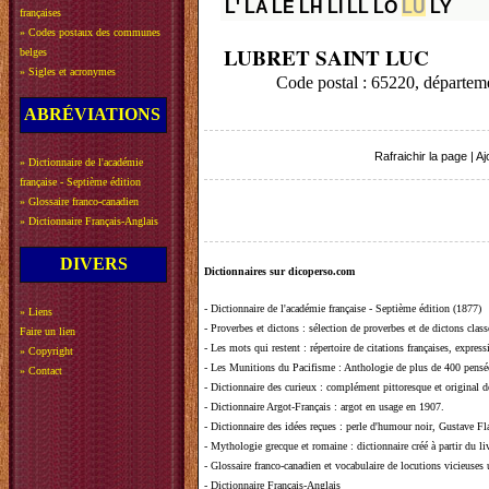
L'
LA
LE
LH
LI
LL
LO
LU
LY
françaises
»
Codes postaux des communes
LUBRET SAINT LUC
belges
»
Sigles et acronymes
Code postal : 65220, dépa
ABRÉVIATIONS
Rafraichir la page
|
Aj
»
Dictionnaire de l'académie
française - Septième édition
»
Glossaire franco-canadien
»
Dictionnaire Français-Anglais
DIVERS
Dictionnaires sur dicoperso.com
-
Dictionnaire de l'académie française - Septième édition (1877)
»
Liens
-
Proverbes et dictons
: sélection de proverbes et de dictons clas
Faire un lien
-
Les mots qui restent
: répertoire de citations françaises, expres
»
Copyright
-
Les Munitions du Pacifisme
: Anthologie de plus de 400 pensée
»
Contact
-
Dictionnaire des curieux
: complément pittoresque et original de
-
Dictionnaire Argot-Français
: argot en usage en 1907.
-
Dictionnaire des idées reçues
:
perle d'humour noir, Gustave Fla
-
Mythologie grecque et romaine
: dictionnaire créé à partir du 
-
Glossaire franco-canadien et vocabulaire de locutions vicieuses
-
Dictionnaire Français-Anglais