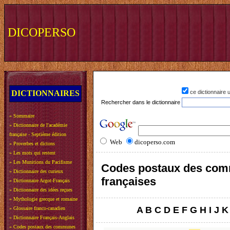
DICOPERSO
DICTIONNAIRES
ce dictionnaire
Rechercher dans le dictionnaire
»
Sommaire
»
Dictionnaire de l'académie
française - Septième édition
Web
dicoperso.com
»
Proverbes et dictons
»
Les mots qui restent
»
Les Munitions du Pacifisme
Codes postaux des co
»
Dictionnaire des curieux
françaises
»
Dictionnaire Argot-Français
»
Dictionnaire des idées reçues
»
Mythologie grecque et romaine
A
B
C
D
E
F
G
H
I
J
K
»
Glossaire franco-canadien
»
Dictionnaire Français-Anglais
»
Codes postaux des communes