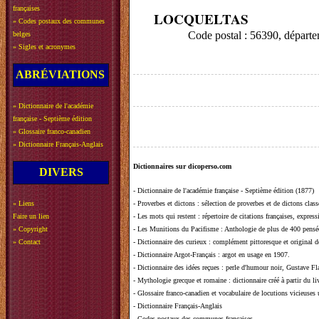
françaises
LOCQUELTAS
»
Codes postaux des communes
Code postal : 56390, dépa
belges
»
Sigles et acronymes
ABRÉVIATIONS
»
Dictionnaire de l'académie
française - Septième édition
»
Glossaire franco-canadien
»
Dictionnaire Français-Anglais
Dictionnaires sur dicoperso.com
DIVERS
-
Dictionnaire de l'académie française - Septième édition (1877)
»
Liens
-
Proverbes et dictons
: sélection de proverbes et de dictons clas
Faire un lien
-
Les mots qui restent
: répertoire de citations françaises, expres
»
Copyright
-
Les Munitions du Pacifisme
: Anthologie de plus de 400 pensée
»
Contact
-
Dictionnaire des curieux
: complément pittoresque et original de
-
Dictionnaire Argot-Français
: argot en usage en 1907.
-
Dictionnaire des idées reçues
:
perle d'humour noir, Gustave Fla
-
Mythologie grecque et romaine
: dictionnaire créé à partir du 
-
Glossaire franco-canadien et vocabulaire de locutions vicieuses
-
Dictionnaire Français-Anglais
-
Codes postaux des communes françaises