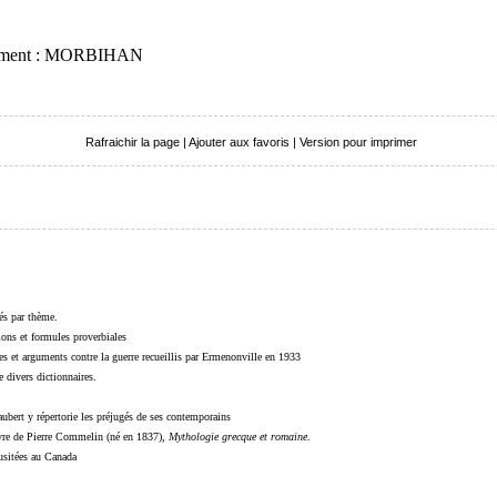
rtement : MORBIHAN
Rafraichir la page
|
Ajouter aux favoris
|
Version pour imprimer
sés par thème.
sions et formules proverbiales
s et arguments contre la guerre recueillis par Ermenonville en 1933
 divers dictionnaires.
ubert y répertorie les préjugés de ses contemporains
livre de Pierre Commelin (né en 1837),
Mythologie grecque et romaine
.
 usitées au Canada