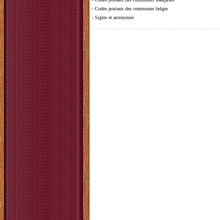
-
Codes postaux des communes belges
-
Sigles et acronymes