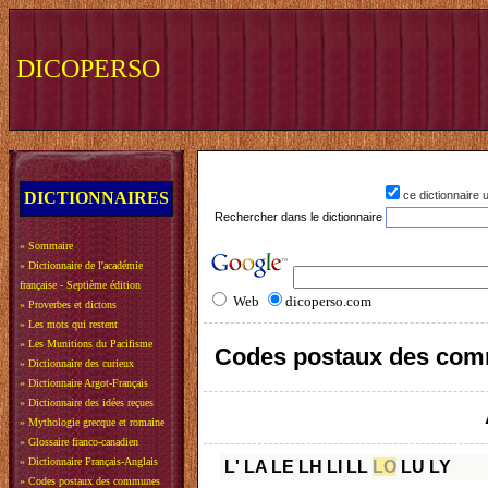
DICOPERSO
DICTIONNAIRES
ce dictionnaire
Rechercher dans le dictionnaire
»
Sommaire
»
Dictionnaire de l'académie
française - Septième édition
Web
dicoperso.com
»
Proverbes et dictons
»
Les mots qui restent
»
Les Munitions du Pacifisme
Codes postaux des com
»
Dictionnaire des curieux
»
Dictionnaire Argot-Français
»
Dictionnaire des idées reçues
»
Mythologie grecque et romaine
»
Glossaire franco-canadien
»
Dictionnaire Français-Anglais
L'
LA
LE
LH
LI
LL
LO
LU
LY
»
Codes postaux des communes