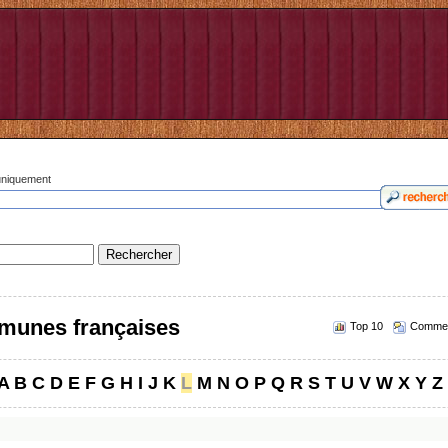
 uniquement
munes françaises
Top 10
Commen
A
B
C
D
E
F
G
H
I
J
K
L
M
N
O
P
Q
R
S
T
U
V
W
X
Y
Z