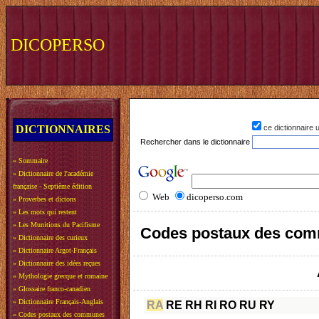
DICOPERSO
DICTIONNAIRES
ce dictionnaire
Rechercher dans le dictionnaire
»
Sommaire
»
Dictionnaire de l'académie
française - Septième édition
Web
dicoperso.com
»
Proverbes et dictons
»
Les mots qui restent
»
Les Munitions du Pacifisme
Codes postaux des com
»
Dictionnaire des curieux
»
Dictionnaire Argot-Français
»
Dictionnaire des idées reçues
»
Mythologie grecque et romaine
»
Glossaire franco-canadien
»
Dictionnaire Français-Anglais
RA
RE
RH
RI
RO
RU
RY
»
Codes postaux des communes