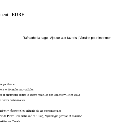
tement : EURE
Rafraichir la page
|
Ajouter aux favoris
|
Version pour imprimer
sés par thème.
sions et formules proverbiales
s et arguments contre la guerre recueillis par Ermenonville en 1933
 divers dictionnaires.
ubert y répertorie les préjugés de ses contemporains
livre de Pierre Commelin (né en 1837),
Mythologie grecque et romaine
.
 usitées au Canada