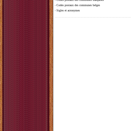
-
Codes postaux des communes belges
-
Sigles et acronymes