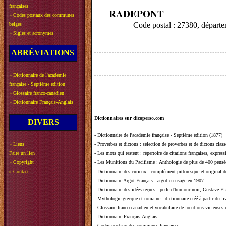
françaises
RADEPONT
»
Codes postaux des communes
Code postal : 27380, dépar
belges
»
Sigles et acronymes
ABRÉVIATIONS
»
Dictionnaire de l'académie
française - Septième édition
»
Glossaire franco-canadien
»
Dictionnaire Français-Anglais
Dictionnaires sur dicoperso.com
DIVERS
-
Dictionnaire de l'académie française - Septième édition (1877)
»
Liens
-
Proverbes et dictons
: sélection de proverbes et de dictons clas
Faire un lien
-
Les mots qui restent
: répertoire de citations françaises, expres
»
Copyright
-
Les Munitions du Pacifisme
: Anthologie de plus de 400 pensée
»
Contact
-
Dictionnaire des curieux
: complément pittoresque et original de
-
Dictionnaire Argot-Français
: argot en usage en 1907.
-
Dictionnaire des idées reçues
:
perle d'humour noir, Gustave Fla
-
Mythologie grecque et romaine
: dictionnaire créé à partir du 
-
Glossaire franco-canadien et vocabulaire de locutions vicieuses
-
Dictionnaire Français-Anglais
-
Codes postaux des communes françaises