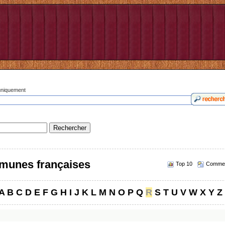
 uniquement
munes françaises
Top 10
Commen
A
B
C
D
E
F
G
H
I
J
K
L
M
N
O
P
Q
R
S
T
U
V
W
X
Y
Z