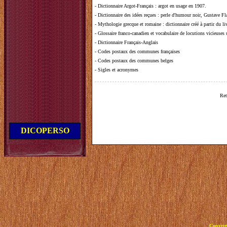
-
Dictionnaire Argot-Français
: argot en usage en 1907.
-
Dictionnaire des idées reçues
:
perle d'humour noir, Gustave Fla
-
Mythologie grecque et romaine
: dictionnaire créé à partir du 
-
Glossaire franco-canadien et vocabulaire de locutions vicieuses
-
Dictionnaire Français-Anglais
-
Codes postaux des communes françaises
-
Codes postaux des communes belges
-
Sigles et acronymes
Ret
DICOPERSO
Copyrig