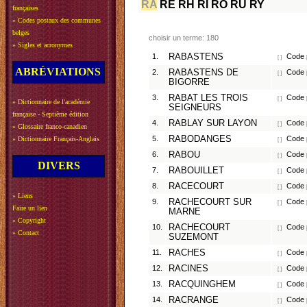
RA
RE
RH
RI
RO
RU
RY
françaises
»
Codes postaux des communes
belges
choisir un terme: 180
»
Sigles et acronymes
1.
RABASTENS
Code p
[ ]
ABRÉVIATIONS
2.
RABASTENS DE
Code 
[ ]
BIGORRE
3.
RABAT LES TROIS
Code p
[ ]
»
Dictionnaire de l'académie
SEIGNEURS
française - Septième édition
4.
RABLAY SUR LAYON
Code p
[ ]
»
Glossaire franco-canadien
5.
RABODANGES
Code p
»
Dictionnaire Français-Anglais
[ ]
6.
RABOU
Code p
[ ]
DIVERS
7.
RABOUILLET
Code 
[ ]
8.
RACECOURT
Code p
[ ]
»
Liens
9.
RACHECOURT SUR
Code 
[ ]
Faire un lien
MARNE
»
Copyright
10.
RACHECOURT
Code 
[ ]
»
Contact
SUZEMONT
11.
RACHES
Code p
[ ]
12.
RACINES
Code p
[ ]
13.
RACQUINGHEM
Code p
[ ]
14.
RACRANGE
Code p
[ ]