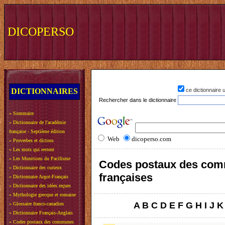
DICOPERSO
DICTIONNAIRES
ce dictionnaire
Rechercher dans le dictionnaire
»
Sommaire
»
Dictionnaire de l'académie
française - Septième édition
Web
dicoperso.com
»
Proverbes et dictons
»
Les mots qui restent
»
Les Munitions du Pacifisme
Codes postaux des co
»
Dictionnaire des curieux
françaises
»
Dictionnaire Argot-Français
»
Dictionnaire des idées reçues
»
Mythologie grecque et romaine
A
B
C
D
E
F
G
H
I
J
K
»
Glossaire franco-canadien
»
Dictionnaire Français-Anglais
»
Codes postaux des communes