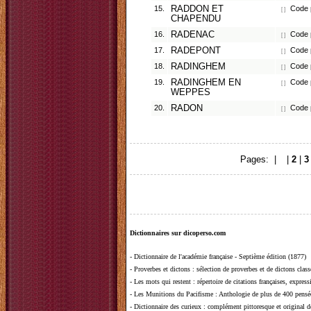
15.
RADDON ET
Code 
[ ]
CHAPENDU
16.
RADENAC
Code p
[ ]
17.
RADEPONT
Code p
[ ]
18.
RADINGHEM
Code p
[ ]
19.
RADINGHEM EN
Code p
[ ]
WEPPES
20.
RADON
Code p
[ ]
Pages: |
1
|
2
|
3
Dictionnaires sur dicoperso.com
-
Dictionnaire de l'académie française - Septième édition (1877)
-
Proverbes et dictons
: sélection de proverbes et de dictons clas
-
Les mots qui restent
: répertoire de citations françaises, expres
-
Les Munitions du Pacifisme
: Anthologie de plus de 400 pensée
-
Dictionnaire des curieux
: complément pittoresque et original de