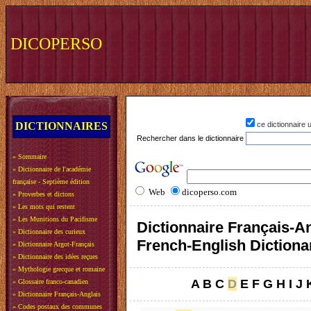
DICOPERSO
DICTIONNAIRES
ce dictionnaire
Rechercher dans le dictionnaire
»
Sommaire
»
Dictionnaire de l'académie
française - Septième édition
Web
dicoperso.com
»
Proverbes et dictons
»
Les mots qui restent
»
Les Munitions du Pacifisme
Dictionnaire Français-An
»
Dictionnaire des curieux
French-English Dictiona
»
Dictionnaire Argot-Français
»
Dictionnaire des idées reçues
»
Mythologie grecque et romaine
A
B
C
D
E
F
G
H
I
J
»
Glossaire franco-canadien
»
Dictionnaire Français-Anglais
»
Codes postaux des communes