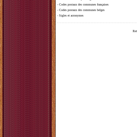
-
Codes postaux des communes françaises
-
Codes postaux des communes belges
-
Sigles et acronymes
Ret