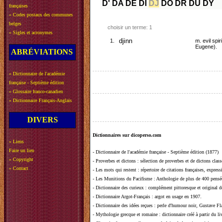
D'
DA
DE
DI
DJ
DO
DR
DU
DY
françaises
»
Codes postaux des communes
belges
choisir un terme: 1
»
Sigles et acronymes
1.
djinn
m. evil spi
Eugene).
ABRÉVIATIONS
»
Dictionnaire de l'académie
française - Septième édition
»
Glossaire franco-canadien
»
Dictionnaire Français-Anglais
DIVERS
Dictionnaires sur dicoperso.com
»
Liens
Faire un lien
-
Dictionnaire de l'académie française - Septième édition (1877)
»
Copyright
-
Proverbes et dictons
: sélection de proverbes et de dictons clas
»
Contact
-
Les mots qui restent
: répertoire de citations françaises, expres
-
Les Munitions du Pacifisme
: Anthologie de plus de 400 pensée
-
Dictionnaire des curieux
: complément pittoresque et original de
-
Dictionnaire Argot-Français
: argot en usage en 1907.
-
Dictionnaire des idées reçues
:
perle d'humour noir, Gustave Fla
-
Mythologie grecque et romaine
: dictionnaire créé à partir du 