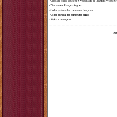
-
Glossaire franco-canadien et vocabulaire de locutions vicieuses
-
Dictionnaire Français-Anglais
-
Codes postaux des communes françaises
-
Codes postaux des communes belges
-
Sigles et acronymes
Ret