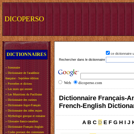
DICOPERSO
DICTIONNAIRES
ce dictionnaire
Rechercher dans le dictionnaire
»
Sommaire
»
Dictionnaire de l'académie
française - Septième édition
Web
dicoperso.com
»
Proverbes et dictons
»
Les mots qui restent
»
Les Munitions du Pacifisme
Dictionnaire Français-An
»
Dictionnaire des curieux
French-English Dictiona
»
Dictionnaire Argot-Français
»
Dictionnaire des idées reçues
»
Mythologie grecque et romaine
A
B
C
D
E
F
G
H
I
J
»
Glossaire franco-canadien
»
Dictionnaire Français-Anglais
»
Codes postaux des communes