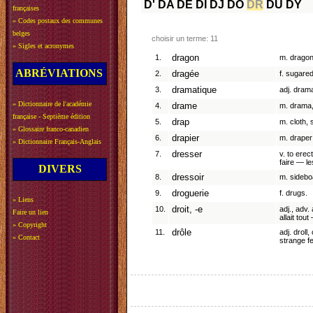
D'
DA
DE
DI
DJ
DO
DR
DU
DY
françaises
»
Codes postaux des communes
belges
choisir un terme: 11
»
Sigles et acronymes
1.
dragon
m. dragon
ABRÉVIATIONS
2.
dragée
f. sugare
3.
dramatique
adj. drama
»
Dictionnaire de l'académie
4.
drame
m. drama,
française - Septième édition
5.
drap
m. cloth, 
»
Glossaire franco-canadien
6.
drapier
m. draper;
»
Dictionnaire Français-Anglais
7.
dresser
v. to erec
faire — l
DIVERS
8.
dressoir
m. sidebo
9.
droguerie
f. drugs.
»
Liens
10.
droit, -e
adj., adv. 
Faire un lien
allait tou
»
Copyright
11.
drôle
adj. droll
»
Contact
strange fe