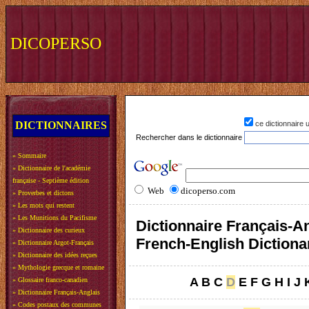
DICOPERSO
DICTIONNAIRES
ce dictionnaire
Rechercher dans le dictionnaire
»
Sommaire
»
Dictionnaire de l'académie
française - Septième édition
Web
dicoperso.com
»
Proverbes et dictons
»
Les mots qui restent
»
Les Munitions du Pacifisme
Dictionnaire Français-An
»
Dictionnaire des curieux
French-English Dictiona
»
Dictionnaire Argot-Français
»
Dictionnaire des idées reçues
»
Mythologie grecque et romaine
A
B
C
D
E
F
G
H
I
J
»
Glossaire franco-canadien
»
Dictionnaire Français-Anglais
»
Codes postaux des communes