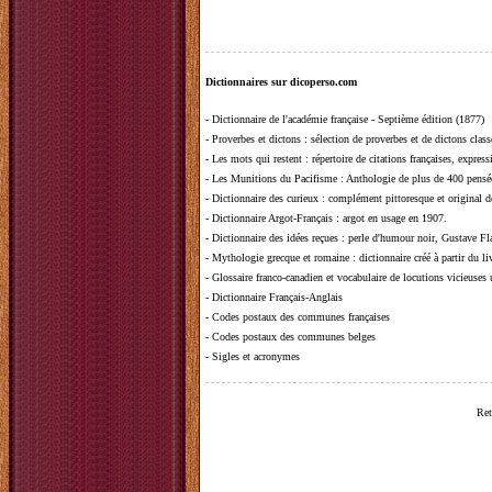
Dictionnaires sur dicoperso.com
-
Dictionnaire de l'académie française - Septième édition (1877)
-
Proverbes et dictons
: sélection de proverbes et de dictons clas
-
Les mots qui restent
: répertoire de citations françaises, expres
-
Les Munitions du Pacifisme
: Anthologie de plus de 400 pensée
-
Dictionnaire des curieux
: complément pittoresque et original de
-
Dictionnaire Argot-Français
: argot en usage en 1907.
-
Dictionnaire des idées reçues
:
perle d'humour noir, Gustave Fla
-
Mythologie grecque et romaine
: dictionnaire créé à partir du 
-
Glossaire franco-canadien et vocabulaire de locutions vicieuses
-
Dictionnaire Français-Anglais
-
Codes postaux des communes françaises
-
Codes postaux des communes belges
-
Sigles et acronymes
Ret