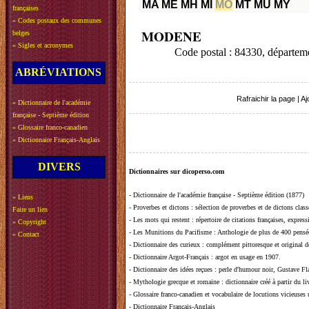
MA
ME
MH
MI
MO
MT
MU
MY
françaises
»
Codes postaux des communes
MODENE
belges
»
Sigles et acronymes
Code postal : 84330, départ
ABRÉVIATIONS
Rafraichir la page
|
Aj
»
Dictionnaire de l'académie
française - Septième édition
»
Glossaire franco-canadien
»
Dictionnaire Français-Anglais
DIVERS
Dictionnaires sur dicoperso.com
-
Dictionnaire de l'académie française - Septième édition (1877)
»
Liens
-
Proverbes et dictons
: sélection de proverbes et de dictons clas
Faire un lien
-
Les mots qui restent
: répertoire de citations françaises, expres
»
Copyright
-
Les Munitions du Pacifisme
: Anthologie de plus de 400 pensée
»
Contact
-
Dictionnaire des curieux
: complément pittoresque et original de
-
Dictionnaire Argot-Français
: argot en usage en 1907.
-
Dictionnaire des idées reçues
:
perle d'humour noir, Gustave Fla
-
Mythologie grecque et romaine
: dictionnaire créé à partir du 
-
Glossaire franco-canadien et vocabulaire de locutions vicieuses
-
Dictionnaire Français-Anglais