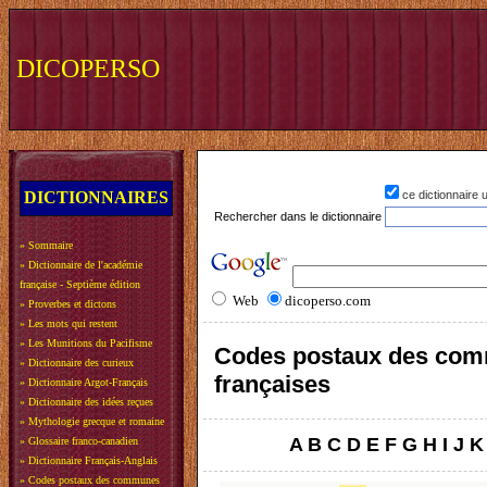
DICOPERSO
DICTIONNAIRES
ce dictionnaire
Rechercher dans le dictionnaire
»
Sommaire
»
Dictionnaire de l'académie
française - Septième édition
Web
dicoperso.com
»
Proverbes et dictons
»
Les mots qui restent
»
Les Munitions du Pacifisme
Codes postaux des co
»
Dictionnaire des curieux
françaises
»
Dictionnaire Argot-Français
»
Dictionnaire des idées reçues
»
Mythologie grecque et romaine
A
B
C
D
E
F
G
H
I
J
K
»
Glossaire franco-canadien
»
Dictionnaire Français-Anglais
»
Codes postaux des communes