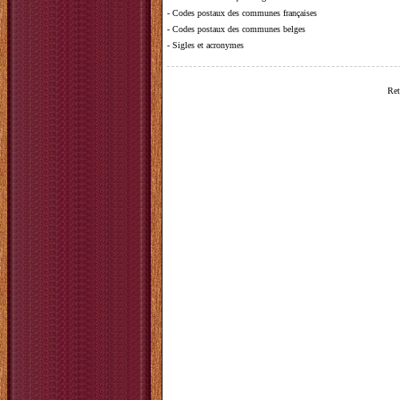
-
Codes postaux des communes françaises
-
Codes postaux des communes belges
-
Sigles et acronymes
Ret