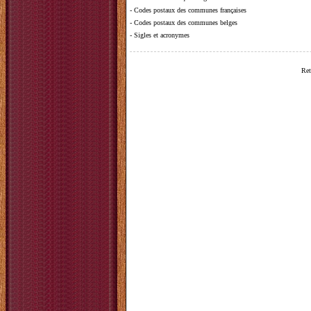
-
Codes postaux des communes françaises
-
Codes postaux des communes belges
-
Sigles et acronymes
Ret