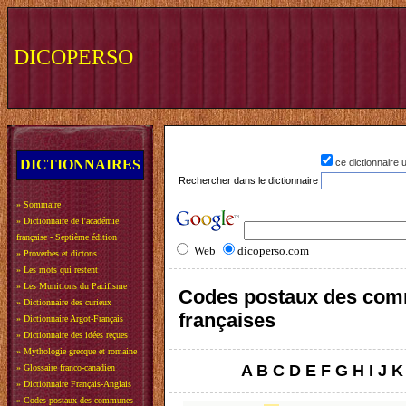
DICOPERSO
DICTIONNAIRES
ce dictionnaire
Rechercher dans le dictionnaire
»
Sommaire
»
Dictionnaire de l'académie
française - Septième édition
Web
dicoperso.com
»
Proverbes et dictons
»
Les mots qui restent
»
Les Munitions du Pacifisme
Codes postaux des co
»
Dictionnaire des curieux
françaises
»
Dictionnaire Argot-Français
»
Dictionnaire des idées reçues
»
Mythologie grecque et romaine
A
B
C
D
E
F
G
H
I
J
K
»
Glossaire franco-canadien
»
Dictionnaire Français-Anglais
»
Codes postaux des communes