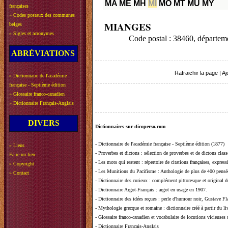
MA
ME
MH
MI
MO
MT
MU
MY
françaises
»
Codes postaux des communes
MIANGES
belges
»
Sigles et acronymes
Code postal : 38460, départe
ABRÉVIATIONS
Rafraichir la page
|
Aj
»
Dictionnaire de l'académie
française - Septième édition
»
Glossaire franco-canadien
»
Dictionnaire Français-Anglais
DIVERS
Dictionnaires sur dicoperso.com
-
Dictionnaire de l'académie française - Septième édition (1877)
»
Liens
-
Proverbes et dictons
: sélection de proverbes et de dictons clas
Faire un lien
-
Les mots qui restent
: répertoire de citations françaises, expres
»
Copyright
-
Les Munitions du Pacifisme
: Anthologie de plus de 400 pensée
»
Contact
-
Dictionnaire des curieux
: complément pittoresque et original de
-
Dictionnaire Argot-Français
: argot en usage en 1907.
-
Dictionnaire des idées reçues
:
perle d'humour noir, Gustave Fla
-
Mythologie grecque et romaine
: dictionnaire créé à partir du 
-
Glossaire franco-canadien et vocabulaire de locutions vicieuses
-
Dictionnaire Français-Anglais