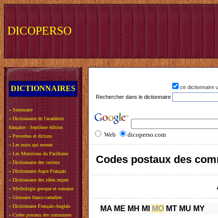
DICOPERSO
DICTIONNAIRES
ce dictionnaire
Rechercher dans le dictionnaire
»
Sommaire
»
Dictionnaire de l'académie
française - Septième édition
Web
dicoperso.com
»
Proverbes et dictons
»
Les mots qui restent
»
Les Munitions du Pacifisme
Codes postaux des com
»
Dictionnaire des curieux
»
Dictionnaire Argot-Français
»
Dictionnaire des idées reçues
»
Mythologie grecque et romaine
»
Glossaire franco-canadien
»
Dictionnaire Français-Anglais
MA
ME
MH
MI
MO
MT
MU
MY
»
Codes postaux des communes