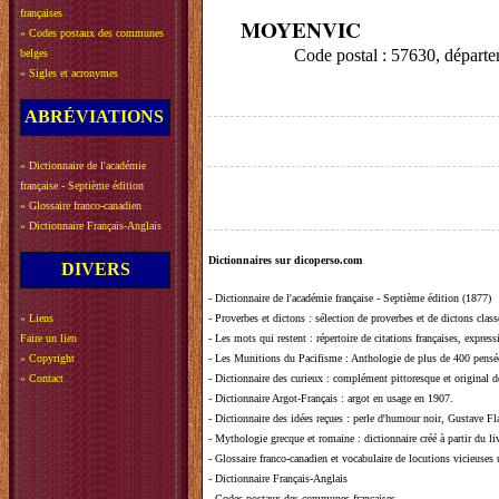
françaises
MOYENVIC
»
Codes postaux des communes
Code postal : 57630, dépa
belges
»
Sigles et acronymes
ABRÉVIATIONS
»
Dictionnaire de l'académie
française - Septième édition
»
Glossaire franco-canadien
»
Dictionnaire Français-Anglais
Dictionnaires sur dicoperso.com
DIVERS
-
Dictionnaire de l'académie française - Septième édition (1877)
»
Liens
-
Proverbes et dictons
: sélection de proverbes et de dictons clas
Faire un lien
-
Les mots qui restent
: répertoire de citations françaises, expres
»
Copyright
-
Les Munitions du Pacifisme
: Anthologie de plus de 400 pensée
»
Contact
-
Dictionnaire des curieux
: complément pittoresque et original de
-
Dictionnaire Argot-Français
: argot en usage en 1907.
-
Dictionnaire des idées reçues
:
perle d'humour noir, Gustave Fla
-
Mythologie grecque et romaine
: dictionnaire créé à partir du 
-
Glossaire franco-canadien et vocabulaire de locutions vicieuses
-
Dictionnaire Français-Anglais
-
Codes postaux des communes françaises