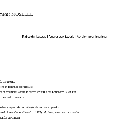
rtement : MOSELLE
Rafraichir la page
|
Ajouter aux favoris
|
Version pour imprimer
sés par thème.
sions et formules proverbiales
s et arguments contre la guerre recueillis par Ermenonville en 1933
 divers dictionnaires.
ubert y répertorie les préjugés de ses contemporains
livre de Pierre Commelin (né en 1837),
Mythologie grecque et romaine
.
 usitées au Canada