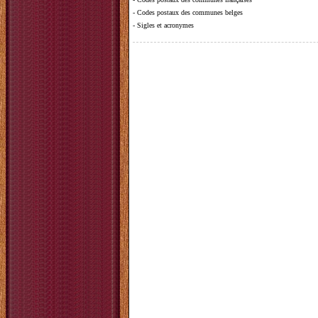
-
Codes postaux des communes belges
-
Sigles et acronymes