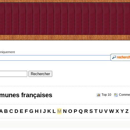
 uniquement
munes françaises
Top 10
Commen
A
B
C
D
E
F
G
H
I
J
K
L
M
N
O
P
Q
R
S
T
U
V
W
X
Y
Z