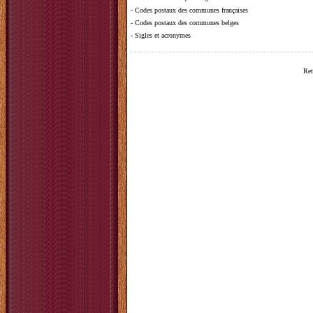
-
Codes postaux des communes françaises
-
Codes postaux des communes belges
-
Sigles et acronymes
Ret