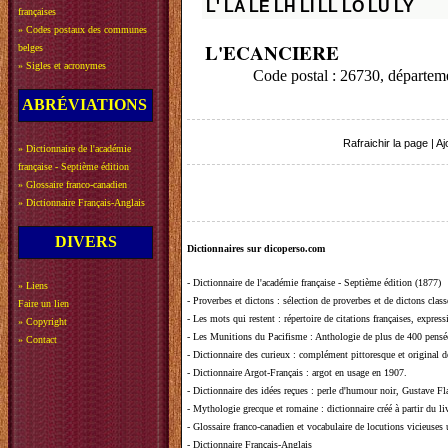
L'
LA
LE
LH
LI
LL
LO
LU
LY
françaises
»
Codes postaux des communes
L'ECANCIERE
belges
»
Sigles et acronymes
Code postal : 26730, départ
ABRÉVIATIONS
Rafraichir la page
|
Aj
»
Dictionnaire de l'académie
française - Septième édition
»
Glossaire franco-canadien
»
Dictionnaire Français-Anglais
DIVERS
Dictionnaires sur dicoperso.com
-
Dictionnaire de l'académie française - Septième édition (1877)
»
Liens
-
Proverbes et dictons
: sélection de proverbes et de dictons clas
Faire un lien
-
Les mots qui restent
: répertoire de citations françaises, expres
»
Copyright
-
Les Munitions du Pacifisme
: Anthologie de plus de 400 pensée
»
Contact
-
Dictionnaire des curieux
: complément pittoresque et original de
-
Dictionnaire Argot-Français
: argot en usage en 1907.
-
Dictionnaire des idées reçues
:
perle d'humour noir, Gustave Fla
-
Mythologie grecque et romaine
: dictionnaire créé à partir du 
-
Glossaire franco-canadien et vocabulaire de locutions vicieuses
-
Dictionnaire Français-Anglais