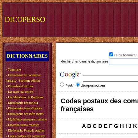
DICOPERSO
DICTIONNAIRES
ce dictionnaire
Rechercher dans le dictionnaire
»
Sommaire
»
Dictionnaire de l'académie
française - Septième édition
Web
dicoperso.com
»
Proverbes et dictons
»
Les mots qui restent
»
Les Munitions du Pacifisme
Codes postaux des co
»
Dictionnaire des curieux
françaises
»
Dictionnaire Argot-Français
»
Dictionnaire des idées reçues
»
Mythologie grecque et romaine
A
B
C
D
E
F
G
H
I
J
K
»
Glossaire franco-canadien
»
Dictionnaire Français-Anglais
»
Codes postaux des communes