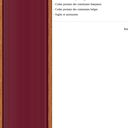
-
Codes postaux des communes françaises
-
Codes postaux des communes belges
-
Sigles et acronymes
Ret