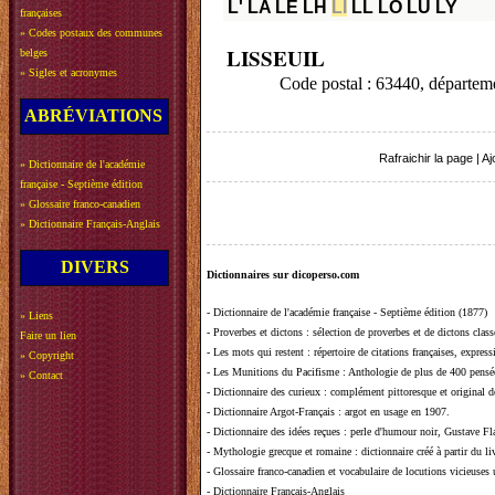
L'
LA
LE
LH
LI
LL
LO
LU
LY
françaises
»
Codes postaux des communes
LISSEUIL
belges
»
Sigles et acronymes
Code postal : 63440, dépar
ABRÉVIATIONS
Rafraichir la page
|
Aj
»
Dictionnaire de l'académie
française - Septième édition
»
Glossaire franco-canadien
»
Dictionnaire Français-Anglais
DIVERS
Dictionnaires sur dicoperso.com
-
Dictionnaire de l'académie française - Septième édition (1877)
»
Liens
-
Proverbes et dictons
: sélection de proverbes et de dictons clas
Faire un lien
-
Les mots qui restent
: répertoire de citations françaises, expres
»
Copyright
-
Les Munitions du Pacifisme
: Anthologie de plus de 400 pensée
»
Contact
-
Dictionnaire des curieux
: complément pittoresque et original de
-
Dictionnaire Argot-Français
: argot en usage en 1907.
-
Dictionnaire des idées reçues
:
perle d'humour noir, Gustave Fla
-
Mythologie grecque et romaine
: dictionnaire créé à partir du 
-
Glossaire franco-canadien et vocabulaire de locutions vicieuses
-
Dictionnaire Français-Anglais