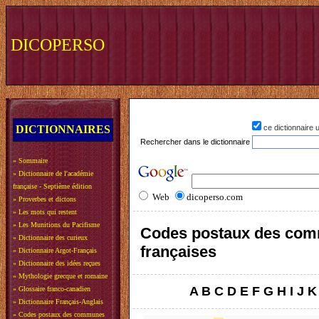
DICOPERSO
DICTIONNAIRES
ce dictionnaire
Rechercher dans le dictionnaire
»
Sommaire
»
Dictionnaire de l'académie
française - Septième édition
Web
dicoperso.com
»
Proverbes et dictons
»
Les mots qui restent
»
Les Munitions du Pacifisme
Codes postaux des co
»
Dictionnaire des curieux
françaises
»
Dictionnaire Argot-Français
»
Dictionnaire des idées reçues
»
Mythologie grecque et romaine
A
B
C
D
E
F
G
H
I
J
K
»
Glossaire franco-canadien
»
Dictionnaire Français-Anglais
»
Codes postaux des communes