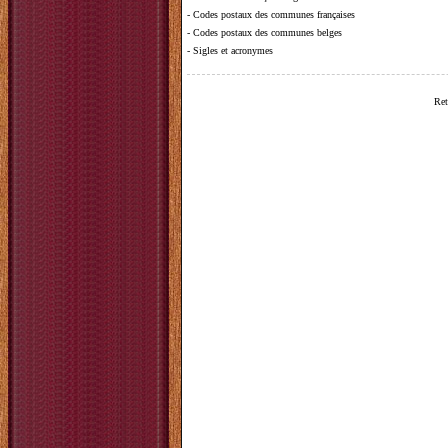
-
Codes postaux des communes françaises
-
Codes postaux des communes belges
-
Sigles et acronymes
Ret