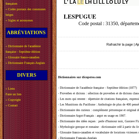
L'
LA
LE
LH
LI
LL
LO
LU
LY
françaises
»
Codes postaux des communes
LESPUGUE
belges
»
Sigles et acronymes
Code postal : 31350, dépa
ABRÉVIATIONS
Rafraichir la page
|
Aj
»
Dictionnaire de l'académie
française - Septième édition
»
Glossaire franco-canadien
»
Dictionnaire Français-Anglais
DIVERS
Dictionnaires sur dicoperso.com
-
Dictionnaire de l'académie française - Septième édition (1877)
»
Liens
-
Proverbes et dictons
: sélection de proverbes et de dictons clas
Faire un lien
-
Les mots qui restent
: répertoire de citations françaises, expres
»
Copyright
-
Les Munitions du Pacifisme
: Anthologie de plus de 400 pensée
»
Contact
-
Dictionnaire des curieux
: complément pittoresque et original de
-
Dictionnaire Argot-Français
: argot en usage en 1907.
-
Dictionnaire des idées reçues
:
perle d'humour noir, Gustave Fla
-
Mythologie grecque et romaine
: dictionnaire créé à partir du 
-
Glossaire franco-canadien et vocabulaire de locutions vicieuses
-
Dictionnaire Français-Anglais