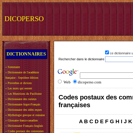
DICOPERSO
DICTIONNAIRES
ce dictionnaire
Rechercher dans le dictionnaire
»
Sommaire
»
Dictionnaire de l'académie
française - Septième édition
Web
dicoperso.com
»
Proverbes et dictons
»
Les mots qui restent
»
Les Munitions du Pacifisme
Codes postaux des co
»
Dictionnaire des curieux
françaises
»
Dictionnaire Argot-Français
»
Dictionnaire des idées reçues
»
Mythologie grecque et romaine
A
B
C
D
E
F
G
H
I
J
K
»
Glossaire franco-canadien
»
Dictionnaire Français-Anglais
»
Codes postaux des communes