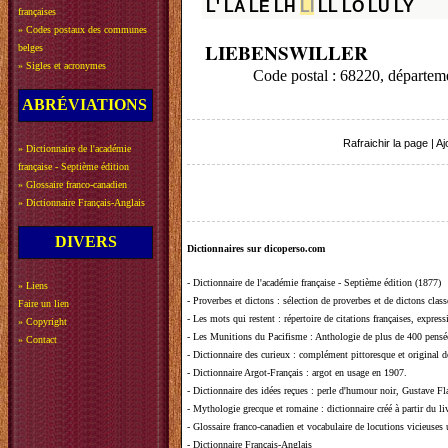
L'
LA
LE
LH
LI
LL
LO
LU
LY
françaises
»
Codes postaux des communes
LIEBENSWILLER
belges
»
Sigles et acronymes
Code postal : 68220, départ
ABRÉVIATIONS
Rafraichir la page
|
Aj
»
Dictionnaire de l'académie
française - Septième édition
»
Glossaire franco-canadien
»
Dictionnaire Français-Anglais
DIVERS
Dictionnaires sur dicoperso.com
-
Dictionnaire de l'académie française - Septième édition (1877)
»
Liens
-
Proverbes et dictons
: sélection de proverbes et de dictons clas
Faire un lien
-
Les mots qui restent
: répertoire de citations françaises, expres
»
Copyright
-
Les Munitions du Pacifisme
: Anthologie de plus de 400 pensée
»
Contact
-
Dictionnaire des curieux
: complément pittoresque et original de
-
Dictionnaire Argot-Français
: argot en usage en 1907.
-
Dictionnaire des idées reçues
:
perle d'humour noir, Gustave Fla
-
Mythologie grecque et romaine
: dictionnaire créé à partir du 
-
Glossaire franco-canadien et vocabulaire de locutions vicieuses
-
Dictionnaire Français-Anglais