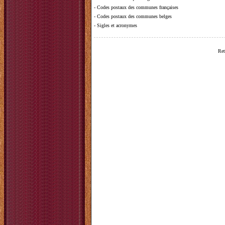
-
Codes postaux des communes françaises
-
Codes postaux des communes belges
-
Sigles et acronymes
Ret