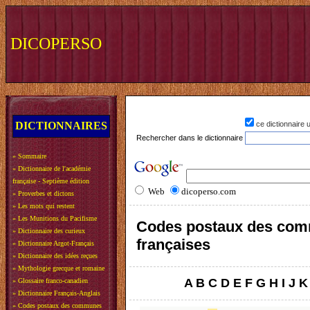
DICOPERSO
DICTIONNAIRES
ce dictionnaire
Rechercher dans le dictionnaire
»
Sommaire
»
Dictionnaire de l'académie
française - Septième édition
Web
dicoperso.com
»
Proverbes et dictons
»
Les mots qui restent
»
Les Munitions du Pacifisme
Codes postaux des co
»
Dictionnaire des curieux
françaises
»
Dictionnaire Argot-Français
»
Dictionnaire des idées reçues
»
Mythologie grecque et romaine
A
B
C
D
E
F
G
H
I
J
K
»
Glossaire franco-canadien
»
Dictionnaire Français-Anglais
»
Codes postaux des communes