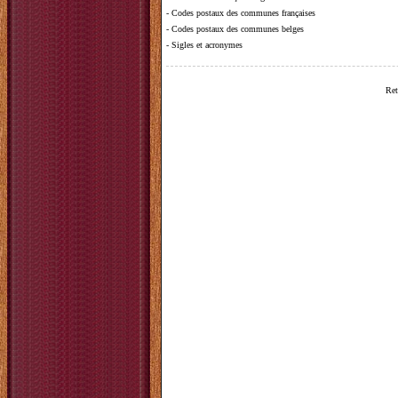
-
Codes postaux des communes françaises
-
Codes postaux des communes belges
-
Sigles et acronymes
Ret