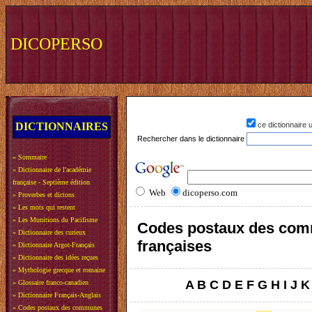
DICOPERSO
DICTIONNAIRES
ce dictionnaire
Rechercher dans le dictionnaire
»
Sommaire
»
Dictionnaire de l'académie
française - Septième édition
Web
dicoperso.com
»
Proverbes et dictons
»
Les mots qui restent
»
Les Munitions du Pacifisme
Codes postaux des co
»
Dictionnaire des curieux
françaises
»
Dictionnaire Argot-Français
»
Dictionnaire des idées reçues
»
Mythologie grecque et romaine
A
B
C
D
E
F
G
H
I
J
K
»
Glossaire franco-canadien
»
Dictionnaire Français-Anglais
»
Codes postaux des communes