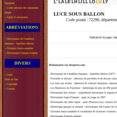
L'
LA
LE
LH
LI
LL
LO
LU
LY
françaises
»
Codes postaux des communes
LUCE SOUS BALLON
belges
»
Sigles et acronymes
Code postal : 72290, départ
ABRÉVIATIONS
Rafraichir la page
|
Aj
»
Dictionnaire de l'académie
française - Septième édition
»
Glossaire franco-canadien
»
Dictionnaire Français-Anglais
DIVERS
Dictionnaires sur dicoperso.com
-
Dictionnaire de l'académie française - Septième édition (1877)
»
Liens
-
Proverbes et dictons
: sélection de proverbes et de dictons clas
Faire un lien
-
Les mots qui restent
: répertoire de citations françaises, expres
»
Copyright
-
Les Munitions du Pacifisme
: Anthologie de plus de 400 pensée
»
Contact
-
Dictionnaire des curieux
: complément pittoresque et original de
-
Dictionnaire Argot-Français
: argot en usage en 1907.
-
Dictionnaire des idées reçues
:
perle d'humour noir, Gustave Fla
-
Mythologie grecque et romaine
: dictionnaire créé à partir du 
-
Glossaire franco-canadien et vocabulaire de locutions vicieuses
-
Dictionnaire Français-Anglais