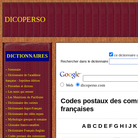
DICOPERSO
DICTIONNAIRES
ce dictionnaire
Rechercher dans le dictionnaire
»
Sommaire
»
Dictionnaire de l'académie
française - Septième édition
Web
dicoperso.com
»
Proverbes et dictons
»
Les mots qui restent
»
Les Munitions du Pacifisme
Codes postaux des co
»
Dictionnaire des curieux
françaises
»
Dictionnaire Argot-Français
»
Dictionnaire des idées reçues
»
Mythologie grecque et romaine
A
B
C
D
E
F
G
H
I
J
K
»
Glossaire franco-canadien
»
Dictionnaire Français-Anglais
»
Codes postaux des communes