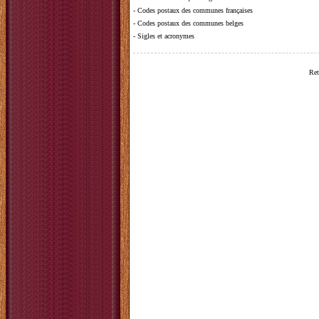
-
Codes postaux des communes françaises
-
Codes postaux des communes belges
-
Sigles et acronymes
Ret