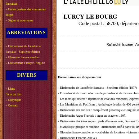
L'
LA
LE
LH
LI
LL
LO
LU
LY
françaises
»
Codes postaux des communes
LURCY LE BOURG
belges
»
Sigles et acronymes
Code postal : 58700, départe
ABRÉVIATIONS
Rafraichir la page
|
Aj
»
Dictionnaire de l'académie
française - Septième édition
»
Glossaire franco-canadien
»
Dictionnaire Français-Anglais
DIVERS
Dictionnaires sur dicoperso.com
-
Dictionnaire de l'académie française - Septième édition (1877)
»
Liens
-
Proverbes et dictons
: sélection de proverbes et de dictons clas
Faire un lien
-
Les mots qui restent
: répertoire de citations françaises, expres
»
Copyright
-
Les Munitions du Pacifisme
: Anthologie de plus de 400 pensée
»
Contact
-
Dictionnaire des curieux
: complément pittoresque et original de
-
Dictionnaire Argot-Français
: argot en usage en 1907.
-
Dictionnaire des idées reçues
:
perle d'humour noir, Gustave Fla
-
Mythologie grecque et romaine
: dictionnaire créé à partir du 
-
Glossaire franco-canadien et vocabulaire de locutions vicieuses
-
Dictionnaire Français-Anglais