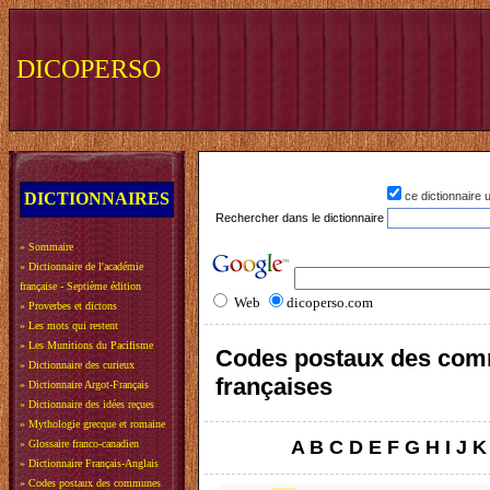
DICOPERSO
DICTIONNAIRES
ce dictionnaire
Rechercher dans le dictionnaire
»
Sommaire
»
Dictionnaire de l'académie
française - Septième édition
Web
dicoperso.com
»
Proverbes et dictons
»
Les mots qui restent
»
Les Munitions du Pacifisme
Codes postaux des co
»
Dictionnaire des curieux
françaises
»
Dictionnaire Argot-Français
»
Dictionnaire des idées reçues
»
Mythologie grecque et romaine
A
B
C
D
E
F
G
H
I
J
K
»
Glossaire franco-canadien
»
Dictionnaire Français-Anglais
»
Codes postaux des communes