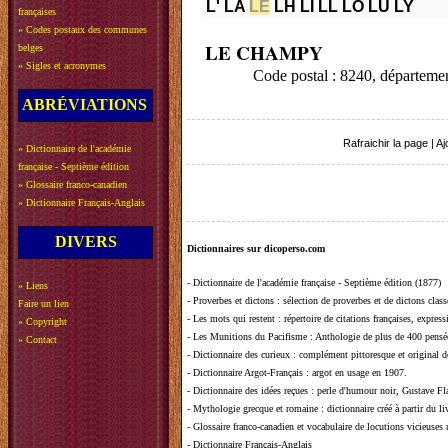
L'
LA
LE
LH
LI
LL
LO
LU
LY
françaises
»
Codes postaux des communes
LE CHAMPY
belges
»
Sigles et acronymes
Code postal : 8240, départe
ABRÉVIATIONS
Rafraichir la page
|
Aj
»
Dictionnaire de l'académie
française - Septième édition
»
Glossaire franco-canadien
»
Dictionnaire Français-Anglais
DIVERS
Dictionnaires sur dicoperso.com
-
Dictionnaire de l'académie française - Septième édition (1877)
»
Liens
-
Proverbes et dictons
: sélection de proverbes et de dictons clas
Faire un lien
-
Les mots qui restent
: répertoire de citations françaises, expres
»
Copyright
-
Les Munitions du Pacifisme
: Anthologie de plus de 400 pensée
»
Contact
-
Dictionnaire des curieux
: complément pittoresque et original de
-
Dictionnaire Argot-Français
: argot en usage en 1907.
-
Dictionnaire des idées reçues
:
perle d'humour noir, Gustave Fla
-
Mythologie grecque et romaine
: dictionnaire créé à partir du 
-
Glossaire franco-canadien et vocabulaire de locutions vicieuses
-
Dictionnaire Français-Anglais