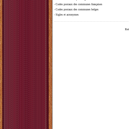
-
Codes postaux des communes françaises
-
Codes postaux des communes belges
-
Sigles et acronymes
Ret