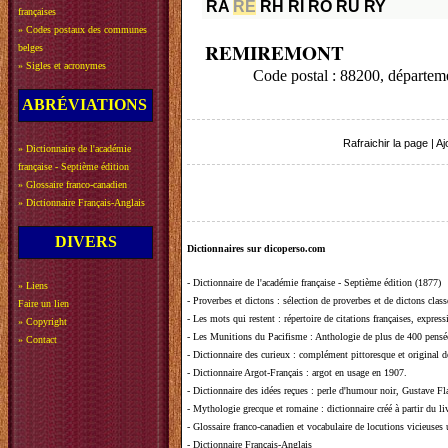
RA
RE
RH
RI
RO
RU
RY
françaises
»
Codes postaux des communes
REMIREMONT
belges
»
Sigles et acronymes
Code postal : 88200, départ
ABRÉVIATIONS
Rafraichir la page
|
Aj
»
Dictionnaire de l'académie
française - Septième édition
»
Glossaire franco-canadien
»
Dictionnaire Français-Anglais
DIVERS
Dictionnaires sur dicoperso.com
-
Dictionnaire de l'académie française - Septième édition (1877)
»
Liens
-
Proverbes et dictons
: sélection de proverbes et de dictons clas
Faire un lien
-
Les mots qui restent
: répertoire de citations françaises, expres
»
Copyright
-
Les Munitions du Pacifisme
: Anthologie de plus de 400 pensée
»
Contact
-
Dictionnaire des curieux
: complément pittoresque et original de
-
Dictionnaire Argot-Français
: argot en usage en 1907.
-
Dictionnaire des idées reçues
:
perle d'humour noir, Gustave Fla
-
Mythologie grecque et romaine
: dictionnaire créé à partir du 
-
Glossaire franco-canadien et vocabulaire de locutions vicieuses
-
Dictionnaire Français-Anglais