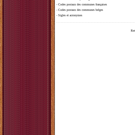
-
Codes postaux des communes françaises
-
Codes postaux des communes belges
-
Sigles et acronymes
Ret