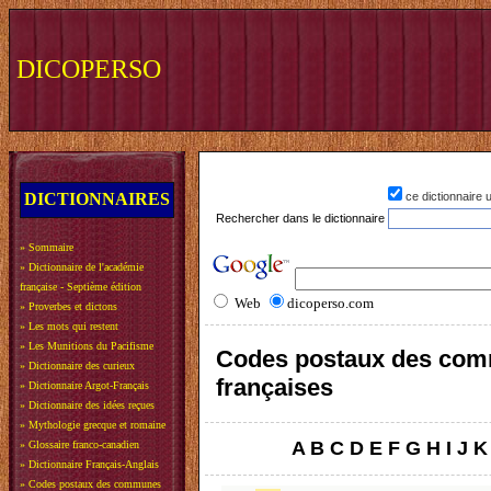
DICOPERSO
DICTIONNAIRES
ce dictionnaire
Rechercher dans le dictionnaire
»
Sommaire
»
Dictionnaire de l'académie
française - Septième édition
Web
dicoperso.com
»
Proverbes et dictons
»
Les mots qui restent
»
Les Munitions du Pacifisme
Codes postaux des co
»
Dictionnaire des curieux
françaises
»
Dictionnaire Argot-Français
»
Dictionnaire des idées reçues
»
Mythologie grecque et romaine
A
B
C
D
E
F
G
H
I
J
K
»
Glossaire franco-canadien
»
Dictionnaire Français-Anglais
»
Codes postaux des communes