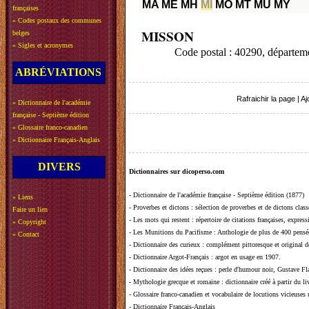
MA
ME
MH
MI
MO
MT
MU
MY
françaises
»
Codes postaux des communes
MISSON
belges
»
Sigles et acronymes
Code postal : 40290, départ
ABRÉVIATIONS
Rafraichir la page
|
Aj
»
Dictionnaire de l'académie
française - Septième édition
»
Glossaire franco-canadien
»
Dictionnaire Français-Anglais
DIVERS
Dictionnaires sur dicoperso.com
-
Dictionnaire de l'académie française - Septième édition (1877)
»
Liens
-
Proverbes et dictons
: sélection de proverbes et de dictons clas
Faire un lien
-
Les mots qui restent
: répertoire de citations françaises, expres
»
Copyright
-
Les Munitions du Pacifisme
: Anthologie de plus de 400 pensée
»
Contact
-
Dictionnaire des curieux
: complément pittoresque et original de
-
Dictionnaire Argot-Français
: argot en usage en 1907.
-
Dictionnaire des idées reçues
:
perle d'humour noir, Gustave Fla
-
Mythologie grecque et romaine
: dictionnaire créé à partir du 
-
Glossaire franco-canadien et vocabulaire de locutions vicieuses
-
Dictionnaire Français-Anglais