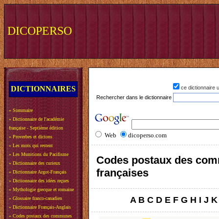
DICOPERSO
DICTIONNAIRES
ce dictionnaire
Rechercher dans le dictionnaire
»
Sommaire
»
Dictionnaire de l'académie
française - Septième édition
Web
dicoperso.com
»
Proverbes et dictons
»
Les mots qui restent
»
Les Munitions du Pacifisme
Codes postaux des co
»
Dictionnaire des curieux
françaises
»
Dictionnaire Argot-Français
»
Dictionnaire des idées reçues
»
Mythologie grecque et romaine
A
B
C
D
E
F
G
H
I
J
K
»
Glossaire franco-canadien
»
Dictionnaire Français-Anglais
»
Codes postaux des communes