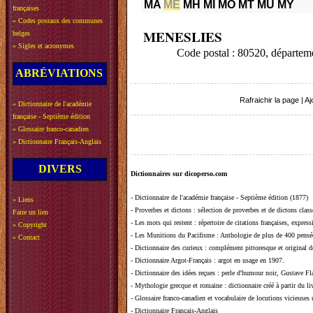
MA
ME
MH
MI
MO
MT
MU
MY
françaises
»
Codes postaux des communes
MENESLIES
belges
»
Sigles et acronymes
Code postal : 80520, départ
ABRÉVIATIONS
Rafraichir la page
|
Aj
»
Dictionnaire de l'académie
française - Septième édition
»
Glossaire franco-canadien
»
Dictionnaire Français-Anglais
DIVERS
Dictionnaires sur dicoperso.com
-
Dictionnaire de l'académie française - Septième édition (1877)
»
Liens
-
Proverbes et dictons
: sélection de proverbes et de dictons clas
Faire un lien
-
Les mots qui restent
: répertoire de citations françaises, expres
»
Copyright
-
Les Munitions du Pacifisme
: Anthologie de plus de 400 pensée
»
Contact
-
Dictionnaire des curieux
: complément pittoresque et original de
-
Dictionnaire Argot-Français
: argot en usage en 1907.
-
Dictionnaire des idées reçues
:
perle d'humour noir, Gustave Fla
-
Mythologie grecque et romaine
: dictionnaire créé à partir du 
-
Glossaire franco-canadien et vocabulaire de locutions vicieuses
-
Dictionnaire Français-Anglais