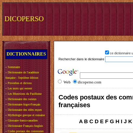
DICOPERSO
DICTIONNAIRES
ce dictionnaire
Rechercher dans le dictionnaire
»
Sommaire
»
Dictionnaire de l'académie
française - Septième édition
Web
dicoperso.com
»
Proverbes et dictons
»
Les mots qui restent
»
Les Munitions du Pacifisme
Codes postaux des co
»
Dictionnaire des curieux
françaises
»
Dictionnaire Argot-Français
»
Dictionnaire des idées reçues
»
Mythologie grecque et romaine
A
B
C
D
E
F
G
H
I
J
K
»
Glossaire franco-canadien
»
Dictionnaire Français-Anglais
»
Codes postaux des communes