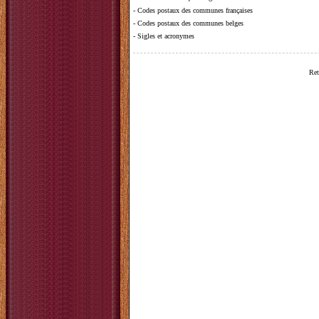
-
Codes postaux des communes françaises
-
Codes postaux des communes belges
-
Sigles et acronymes
Ret