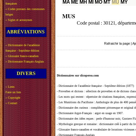
MA
ME
MH
MI
MO
MT
MU
MY
françaises
»
Codes postaux des communes
MUS
belges
»
Sigles et acronymes
Code postal : 30121, départe
ABRÉVIATIONS
Rafraichir la page
|
Aj
»
Dictionnaire de l'académie
française - Septième édition
»
Glossaire franco-canadien
»
Dictionnaire Français-Anglais
DIVERS
Dictionnaires sur dicoperso.com
-
Dictionnaire de l'académie française - Septième édition (1877)
»
Liens
-
Proverbes et dictons
: sélection de proverbes et de dictons clas
Faire un lien
-
Les mots qui restent
: répertoire de citations françaises, expres
»
Copyright
-
Les Munitions du Pacifisme
: Anthologie de plus de 400 pensée
»
Contact
-
Dictionnaire des curieux
: complément pittoresque et original de
-
Dictionnaire Argot-Français
: argot en usage en 1907.
-
Dictionnaire des idées reçues
:
perle d'humour noir, Gustave Fla
-
Mythologie grecque et romaine
: dictionnaire créé à partir du 
-
Glossaire franco-canadien et vocabulaire de locutions vicieuses
-
Dictionnaire Français-Anglais