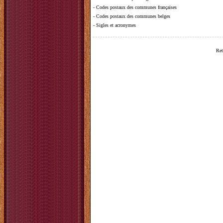
-
Codes postaux des communes françaises
-
Codes postaux des communes belges
-
Sigles et acronymes
Ret