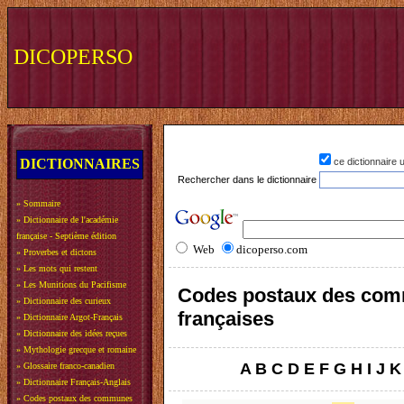
DICOPERSO
DICTIONNAIRES
ce dictionnaire
Rechercher dans le dictionnaire
»
Sommaire
»
Dictionnaire de l'académie
française - Septième édition
Web
dicoperso.com
»
Proverbes et dictons
»
Les mots qui restent
»
Les Munitions du Pacifisme
Codes postaux des co
»
Dictionnaire des curieux
françaises
»
Dictionnaire Argot-Français
»
Dictionnaire des idées reçues
»
Mythologie grecque et romaine
A
B
C
D
E
F
G
H
I
J
K
»
Glossaire franco-canadien
»
Dictionnaire Français-Anglais
»
Codes postaux des communes