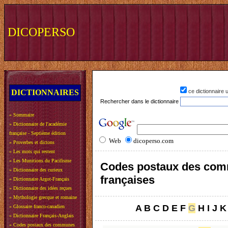
DICOPERSO
DICTIONNAIRES
ce dictionnaire
Rechercher dans le dictionnaire
»
Sommaire
»
Dictionnaire de l'académie
française - Septième édition
Web
dicoperso.com
»
Proverbes et dictons
»
Les mots qui restent
»
Les Munitions du Pacifisme
Codes postaux des co
»
Dictionnaire des curieux
françaises
»
Dictionnaire Argot-Français
»
Dictionnaire des idées reçues
»
Mythologie grecque et romaine
A
B
C
D
E
F
G
H
I
J
K
»
Glossaire franco-canadien
»
Dictionnaire Français-Anglais
»
Codes postaux des communes