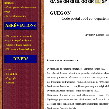
GA
GE
GH
GI
GL
GO
GR
GU
GY
françaises
»
Codes postaux des communes
GUEGON
belges
»
Sigles et acronymes
Code postal : 56120, dépar
ABRÉVIATIONS
Rafraichir la page
|
Aj
»
Dictionnaire de l'académie
française - Septième édition
»
Glossaire franco-canadien
»
Dictionnaire Français-Anglais
DIVERS
Dictionnaires sur dicoperso.com
-
Dictionnaire de l'académie française - Septième édition (1877)
»
Liens
-
Proverbes et dictons
: sélection de proverbes et de dictons clas
Faire un lien
-
Les mots qui restent
: répertoire de citations françaises, expres
»
Copyright
-
Les Munitions du Pacifisme
: Anthologie de plus de 400 pensée
»
Contact
-
Dictionnaire des curieux
: complément pittoresque et original de
-
Dictionnaire Argot-Français
: argot en usage en 1907.
-
Dictionnaire des idées reçues
:
perle d'humour noir, Gustave Fla
-
Mythologie grecque et romaine
: dictionnaire créé à partir du 
-
Glossaire franco-canadien et vocabulaire de locutions vicieuses
-
Dictionnaire Français-Anglais