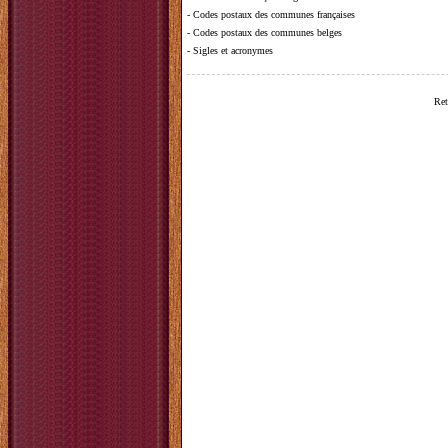
-
Codes postaux des communes françaises
-
Codes postaux des communes belges
-
Sigles et acronymes
Ret