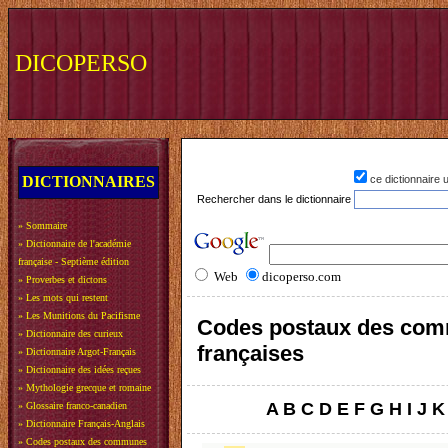
DICOPERSO
DICTIONNAIRES
ce dictionnaire
Rechercher dans le dictionnaire
»
Sommaire
»
Dictionnaire de l'académie
française - Septième édition
Web
dicoperso.com
»
Proverbes et dictons
»
Les mots qui restent
»
Les Munitions du Pacifisme
Codes postaux des co
»
Dictionnaire des curieux
françaises
»
Dictionnaire Argot-Français
»
Dictionnaire des idées reçues
»
Mythologie grecque et romaine
A
B
C
D
E
F
G
H
I
J
K
»
Glossaire franco-canadien
»
Dictionnaire Français-Anglais
»
Codes postaux des communes