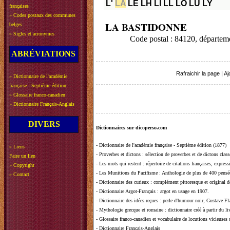
L'
LA
LE
LH
LI
LL
LO
LU
LY
françaises
»
Codes postaux des communes
LA BASTIDONNE
belges
»
Sigles et acronymes
Code postal : 84120, départ
ABRÉVIATIONS
Rafraichir la page
|
Aj
»
Dictionnaire de l'académie
française - Septième édition
»
Glossaire franco-canadien
»
Dictionnaire Français-Anglais
DIVERS
Dictionnaires sur dicoperso.com
-
Dictionnaire de l'académie française - Septième édition (1877)
»
Liens
-
Proverbes et dictons
: sélection de proverbes et de dictons clas
Faire un lien
-
Les mots qui restent
: répertoire de citations françaises, expres
»
Copyright
-
Les Munitions du Pacifisme
: Anthologie de plus de 400 pensée
»
Contact
-
Dictionnaire des curieux
: complément pittoresque et original de
-
Dictionnaire Argot-Français
: argot en usage en 1907.
-
Dictionnaire des idées reçues
:
perle d'humour noir, Gustave Fla
-
Mythologie grecque et romaine
: dictionnaire créé à partir du 
-
Glossaire franco-canadien et vocabulaire de locutions vicieuses
-
Dictionnaire Français-Anglais