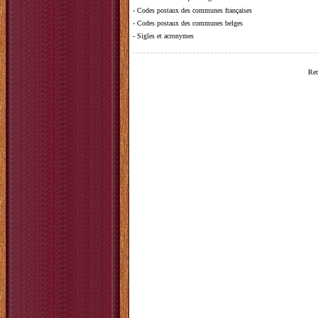
-
Codes postaux des communes françaises
-
Codes postaux des communes belges
-
Sigles et acronymes
Ret