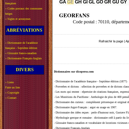
GA
GE
GH
GI
GL
GO
GR
GU
GY
françaises
»
Codes postaux des communes
GEORFANS
belges
»
Sigles et acronymes
Code postal : 70110, dépar
ABRÉVIATIONS
Rafraichir la page
|
Aj
»
Dictionnaire de l'académie
française - Septième édition
»
Glossaire franco-canadien
»
Dictionnaire Français-Anglais
DIVERS
Dictionnaires sur dicoperso.com
-
Dictionnaire de l'académie française - Septième édition (1877)
»
Liens
-
Proverbes et dictons
: sélection de proverbes et de dictons clas
Faire un lien
-
Les mots qui restent
: répertoire de citations françaises, expres
»
Copyright
-
Les Munitions du Pacifisme
: Anthologie de plus de 400 pensée
»
Contact
-
Dictionnaire des curieux
: complément pittoresque et original de
-
Dictionnaire Argot-Français
: argot en usage en 1907.
-
Dictionnaire des idées reçues
:
perle d'humour noir, Gustave Fla
-
Mythologie grecque et romaine
: dictionnaire créé à partir du 
-
Glossaire franco-canadien et vocabulaire de locutions vicieuses
-
Dictionnaire Français-Anglais