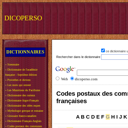
DICOPERSO
DICTIONNAIRES
ce dictionnaire
Rechercher dans le dictionnaire
»
Sommaire
»
Dictionnaire de l'académie
française - Septième édition
Web
dicoperso.com
»
Proverbes et dictons
»
Les mots qui restent
»
Les Munitions du Pacifisme
Codes postaux des co
»
Dictionnaire des curieux
françaises
»
Dictionnaire Argot-Français
»
Dictionnaire des idées reçues
»
Mythologie grecque et romaine
A
B
C
D
E
F
G
H
I
J
K
»
Glossaire franco-canadien
»
Dictionnaire Français-Anglais
»
Codes postaux des communes