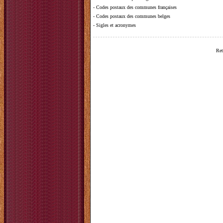
-
Codes postaux des communes françaises
-
Codes postaux des communes belges
-
Sigles et acronymes
Ret